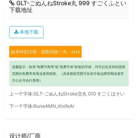
GLT-ごぬんねStroke丸 999 すごくふとい
下载地址
本地下载
如未特别注明，提取码统一为：ztxz
温馨提示：标有“免费可商用”或“免费字体”标签的字体，均可以在支持的授权
范围内免费享有商业使用授权。（具体授权范围可在各字体品牌官网或者官
方公众号自行查阅）
上一个字体:
GLT-ごぬんねStroke交丸 010 すごくほそい
下一个字体:
RuneAMN_KnifeAr
设计师/厂商