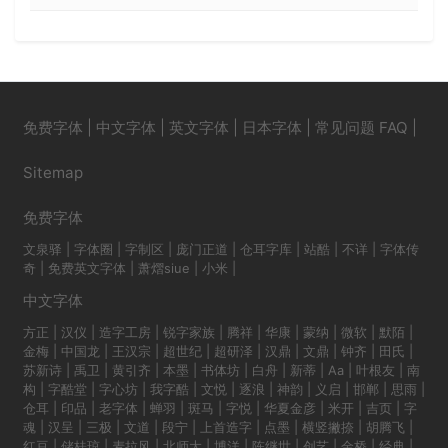
免费字体
|
中文字体
|
英文字体
|
日本字体
|
常见问题 FAQ
|
Sitemap
免费字体
文泉驿
|
字体圈
|
字制区
|
庞门正道
|
仓耳字库
|
站酷
|
不详
|
字体传
奇
|
免费英文字体
|
萧熠siue
|
小米
|
中文字体
方正
|
汉仪
|
造字工房
|
锐字家族
|
腾祥
|
华康
|
蒙纳
|
微软
|
默陌
|
金梅
|
中国龙
|
王汉宗
|
超世纪
|
超研泽
|
汉鼎
|
文鼎
|
钟齐
|
田氏
|
苏新诗
|
禹卫
|
黄引齐
|
本墨
|
书体坊
|
白舟
|
新蒂
|
Aa
|
叶根友
|
南
构
|
字酷堂
|
字心坊
|
我字酷
|
文悦
|
逐浪
|
神韵
|
义启
|
邯郸
|
思雨
|
仓耳
|
印品
|
老字体
|
蝉羽
|
斑马
|
字悦
|
华夏金彦
|
米开
|
吉页
|
字
魂
|
汉呈
|
三极
|
文道
|
段宁
|
上首造字
|
点墨
|
横竖撇捺
|
胡腾飞
|
红豆
|
储桂琼
|
麦拉风
|
北师大
|
博洋
|
陈继世
|
创艺
|
金桥
|
经典
|