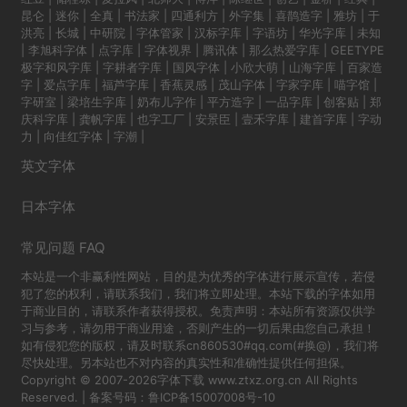
昆仑
|
迷你
|
全真
|
书法家
|
四通利方
|
外字集
|
喜鹊造字
|
雅坊
|
于
洪亮
|
长城
|
中研院
|
字体管家
|
汉标字库
|
字语坊
|
华光字库
|
未知
|
李旭科字体
|
点字库
|
字体视界
|
腾讯体
|
那么热爱字库
|
GEETYPE
极字和风字库
|
字耕者字库
|
国风字体
|
小欣大萌
|
山海字库
|
百家造
字
|
爱点字库
|
福芦字库
|
香蕉灵感
|
茂山字体
|
字家字库
|
喵字馆
|
字研室
|
梁培生字库
|
奶布儿字作
|
平方造字
|
一品字库
|
创客贴
|
郑
庆科字库
|
龚帆字库
|
也字工厂
|
安景臣
|
壹禾字库
|
建首字库
|
字动
力
|
向佳红字体
|
字潮
|
英文字体
日本字体
常见问题 FAQ
本站是一个非赢利性网站，目的是为优秀的字体进行展示宣传，若侵
犯了您的权利，请联系我们，我们将立即处理。本站下载的字体如用
于商业目的，请联系作者获得授权。免责声明：本站所有资源仅供学
习与参考，请勿用于商业用途，否则产生的一切后果由您自己承担！
如有侵犯您的版权，请及时联系cn860530#qq.com(#换@)，我们将
尽快处理。另本站也不对内容的真实性和准确性提供任何担保。
Copyright © 2007-2026字体下载 www.ztxz.org.cn All Rights
Reserved. | 备案号码：
鲁ICP备15007008号-10