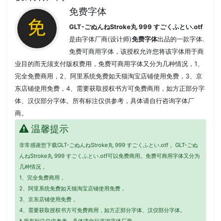
免费字体
GLT-ごぬんねStroke丸 999 すごくふとい.otf
是由字体厂商(设计师)
免费字体
出品的一款字体.
免费可商用字体，该授权允许您将该字体用于商
业目的而无须支付版权费用，免费可商用字体又分为几种情况，1、
完全免费商用，2、阿里系统免费如天猫淘宝店铺使用免费，3、京
东店铺使用免费，4、需要获取授权书方可免费商用，如方正部分字
体、汉仪部分字体。所有标注仅供参考，具体请自行咨询字体厂
商。
温馨提示
非常感谢您下载GLT-ごぬんねStroke丸 999 すごくふとい.otf， GLT-ごぬ
んねStroke丸 999 すごくふとい.otf可以免费商用。免费可商用字体又分为
几种情况，
1、完全免费商用，
2、阿里系统免费如天猫淘宝店铺使用免费，
3、京东店铺使用免费，
4、需要获取授权书方可免费商用，如方正部分字体、汉仪部分字体。
* 所有标注仅供参考，具体请自行咨询字体厂商。