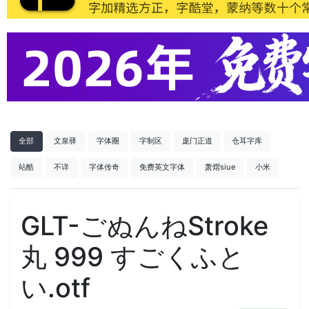
全部
文泉驿
字体圈
字制区
庞门正道
仓耳字库
站酷
不详
字体传奇
免费英文字体
萧熠siue
小米
GLT-ごぬんねStroke
丸 999 すごくふと
い.otf