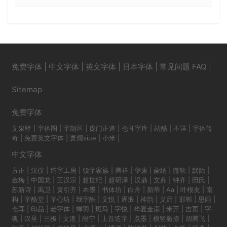
免费字体
|
中文字体
|
英文字体
|
日本字体
|
常见问题 FAQ
|
Sitemap
免费字体
文泉驿
|
字体圈
|
字制区
|
庞门正道
|
仓耳字库
|
站酷
|
不详
|
字体传
奇
|
免费英文字体
|
萧熠siue
|
小米
|
中文字体
方正
|
汉仪
|
造字工房
|
锐字家族
|
腾祥
|
华康
|
蒙纳
|
微软
|
默陌
|
金梅
|
中国龙
|
王汉宗
|
超世纪
|
超研泽
|
汉鼎
|
文鼎
|
钟齐
|
田氏
|
苏新诗
|
禹卫
|
黄引齐
|
本墨
|
书体坊
|
白舟
|
新蒂
|
Aa
|
叶根友
|
南
构
|
字酷堂
|
字心坊
|
我字酷
|
文悦
|
逐浪
|
神韵
|
义启
|
邯郸
|
思雨
|
仓耳
|
印品
|
老字体
|
蝉羽
|
斑马
|
字悦
|
华夏金彦
|
米开
|
吉页
|
字
魂
|
汉呈
|
三极
|
文道
|
段宁
|
上首造字
|
点墨
|
横竖撇捺
|
胡腾飞
|