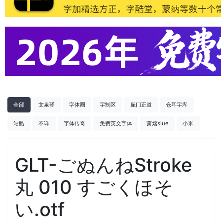
全部
文泉驿
字体圈
字制区
庞门正道
仓耳字库
站酷
不详
字体传奇
免费英文字体
萧熠siue
小米
GLT-ごぬんねStroke
丸 010 すごくほそ
い.otf