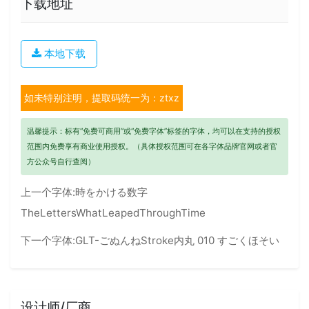
下载地址
本地下载
如未特别注明，提取码统一为：ztxz
温馨提示：标有“免费可商用”或“免费字体”标签的字体，均可以在支持的授权
范围内免费享有商业使用授权。（具体授权范围可在各字体品牌官网或者官
方公众号自行查阅）
上一个字体:
時をかける数字
TheLettersWhatLeapedThroughTime
下一个字体:
GLT-ごぬんねStroke内丸 010 すごくほそい
设计师/厂商