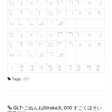
Tags:
otf
GLT-ごぬんねStroke丸 010 すごくほそい