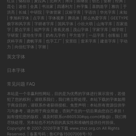
红豆
|
储桂琼
|
麦拉风
|
北师大
|
博洋
|
陈继世
|
创艺
|
金桥
|
经典
|
昆仑
|
迷你
|
全真
|
书法家
|
四通利方
|
外字集
|
喜鹊造字
|
雅坊
|
于
洪亮
|
长城
|
中研院
|
字体管家
|
汉标字库
|
字语坊
|
华光字库
|
未知
|
李旭科字体
|
点字库
|
字体视界
|
腾讯体
|
那么热爱字库
|
GEETYPE
极字和风字库
|
字耕者字库
|
国风字体
|
小欣大萌
|
山海字库
|
百家造
字
|
爱点字库
|
福芦字库
|
香蕉灵感
|
茂山字体
|
字家字库
|
喵字馆
|
字研室
|
梁培生字库
|
奶布儿字作
|
平方造字
|
一品字库
|
创客贴
|
郑
庆科字库
|
龚帆字库
|
也字工厂
|
安景臣
|
壹禾字库
|
建首字库
|
字动
力
|
向佳红字体
|
字潮
|
英文字体
日本字体
常见问题 FAQ
本站是一个非赢利性网站，目的是为优秀的字体进行展示宣传，若侵
犯了您的权利，请联系我们，我们将立即处理。本站下载的字体如用
于商业目的，请联系作者获得授权。免责声明：本站所有资源仅供学
习与参考，请勿用于商业用途，否则产生的一切后果由您自己承担！
如有侵犯您的版权，请及时联系cn860530#qq.com(#换@)，我们将
尽快处理。另本站也不对内容的真实性和准确性提供任何担保。
Copyright © 2007-2026字体下载 www.ztxz.org.cn All Rights
Reserved. | 备案号码：
鲁ICP备15007008号-10