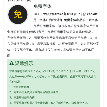
免费字体
GLT-ごぬんねStroke丸 010 すごくほそい.otf
是由字体厂商(设计师)
免费字体
出品的一款字体.
免费可商用字体，该授权允许您将该字体用于商
业目的而无须支付版权费用，免费可商用字体又分为几种情况，1、
完全免费商用，2、阿里系统免费如天猫淘宝店铺使用免费，3、京
东店铺使用免费，4、需要获取授权书方可免费商用，如方正部分字
体、汉仪部分字体。所有标注仅供参考，具体请自行咨询字体厂
商。
温馨提示
非常感谢您下载GLT-ごぬんねStroke丸 010 すごくほそい.otf， GLT-ごぬ
んねStroke丸 010 すごくほそい.otf可以免费商用。免费可商用字体又分为
几种情况，
1、完全免费商用，
2、阿里系统免费如天猫淘宝店铺使用免费，
3、京东店铺使用免费，
4、需要获取授权书方可免费商用，如方正部分字体、汉仪部分字体。