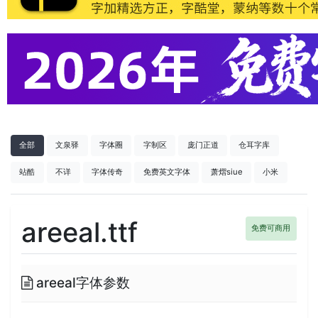
全部
文泉驿
字体圈
字制区
庞门正道
仓耳字库
站酷
不详
字体传奇
免费英文字体
萧熠siue
小米
areeal.ttf
免费可商用
areeal字体参数