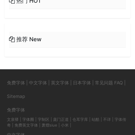
热门 HOT
推荐 New
免费字体
|
中文字体
|
英文字体
|
日本字体
|
常见问题 FAQ
|
Sitemap
免费字体
文泉驿
|
字体圈
|
字制区
|
庞门正道
|
仓耳字库
|
站酷
|
不详
|
字体传
奇
|
免费英文字体
|
萧熠siue
|
小米
|
中文字体