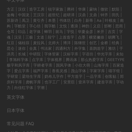
方正
|
汉仪
|
造字工房
|
锐字家族
|
腾祥
|
华康
|
蒙纳
|
微软
|
默陌
|
金梅
|
中国龙
|
王汉宗
|
超世纪
|
超研泽
|
汉鼎
|
文鼎
|
钟齐
|
田氏
|
苏新诗
|
禹卫
|
黄引齐
|
本墨
|
书体坊
|
白舟
|
新蒂
|
Aa
|
叶根友
|
南
构
|
字酷堂
|
字心坊
|
我字酷
|
文悦
|
逐浪
|
神韵
|
义启
|
邯郸
|
思雨
|
仓耳
|
印品
|
老字体
|
蝉羽
|
斑马
|
字悦
|
华夏金彦
|
米开
|
吉页
|
字
魂
|
汉呈
|
三极
|
文道
|
段宁
|
上首造字
|
点墨
|
横竖撇捺
|
胡腾飞
|
红豆
|
储桂琼
|
麦拉风
|
北师大
|
博洋
|
陈继世
|
创艺
|
金桥
|
经典
|
昆仑
|
迷你
|
全真
|
书法家
|
四通利方
|
外字集
|
喜鹊造字
|
雅坊
|
于
洪亮
|
长城
|
中研院
|
字体管家
|
汉标字库
|
字语坊
|
华光字库
|
未知
|
李旭科字体
|
点字库
|
字体视界
|
腾讯体
|
那么热爱字库
|
GEETYPE
极字和风字库
|
字耕者字库
|
国风字体
|
小欣大萌
|
山海字库
|
百家造
字
|
爱点字库
|
福芦字库
|
香蕉灵感
|
茂山字体
|
字家字库
|
喵字馆
|
字研室
|
梁培生字库
|
奶布儿字作
|
平方造字
|
一品字库
|
创客贴
|
郑
庆科字库
|
龚帆字库
|
也字工厂
|
安景臣
|
壹禾字库
|
建首字库
|
字动
力
|
向佳红字体
|
字潮
|
英文字体
日本字体
常见问题 FAQ