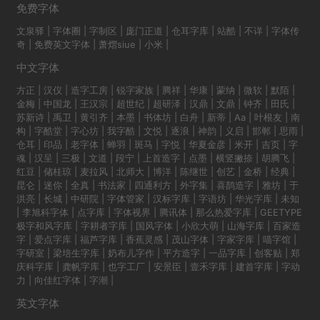
免费字体
文泉驿
|
字体圈
|
字制区
|
庞门正道
|
仓耳字库
|
站酷
|
不详
|
字体传
奇
|
免费英文字体
|
萧熠siue
|
小米
|
中文字体
方正
|
汉仪
|
造字工房
|
锐字家族
|
腾祥
|
华康
|
蒙纳
|
微软
|
默陌
|
金梅
|
中国龙
|
王汉宗
|
超世纪
|
超研泽
|
汉鼎
|
文鼎
|
钟齐
|
田氏
|
苏新诗
|
禹卫
|
黄引齐
|
本墨
|
书体坊
|
白舟
|
新蒂
|
Aa
|
叶根友
|
南
构
|
字酷堂
|
字心坊
|
我字酷
|
文悦
|
逐浪
|
神韵
|
义启
|
邯郸
|
思雨
|
仓耳
|
印品
|
老字体
|
蝉羽
|
斑马
|
字悦
|
华夏金彦
|
米开
|
吉页
|
字
魂
|
汉呈
|
三极
|
文道
|
段宁
|
上首造字
|
点墨
|
横竖撇捺
|
胡腾飞
|
红豆
|
储桂琼
|
麦拉风
|
北师大
|
博洋
|
陈继世
|
创艺
|
金桥
|
经典
|
昆仑
|
迷你
|
全真
|
书法家
|
四通利方
|
外字集
|
喜鹊造字
|
雅坊
|
于
洪亮
|
长城
|
中研院
|
字体管家
|
汉标字库
|
字语坊
|
华光字库
|
未知
|
李旭科字体
|
点字库
|
字体视界
|
腾讯体
|
那么热爱字库
|
GEETYPE
极字和风字库
|
字耕者字库
|
国风字体
|
小欣大萌
|
山海字库
|
百家造
字
|
爱点字库
|
福芦字库
|
香蕉灵感
|
茂山字体
|
字家字库
|
喵字馆
|
字研室
|
梁培生字库
|
奶布儿字作
|
平方造字
|
一品字库
|
创客贴
|
郑
庆科字库
|
龚帆字库
|
也字工厂
|
安景臣
|
壹禾字库
|
建首字库
|
字动
力
|
向佳红字体
|
字潮
|
英文字体