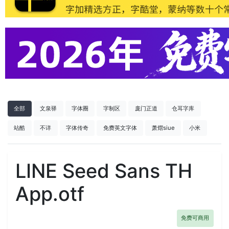
全部
文泉驿
字体圈
字制区
庞门正道
仓耳字库
站酷
不详
字体传奇
免费英文字体
萧熠siue
小米
LINE Seed Sans TH
App.otf
免费可商用