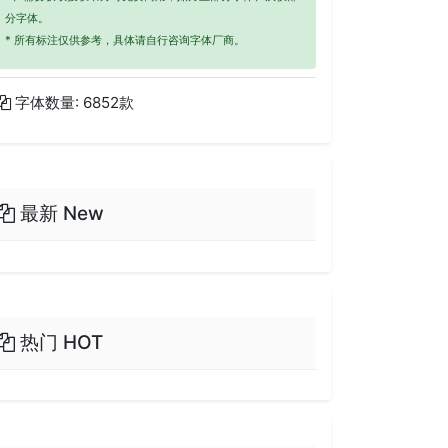
分字体。
* 所有标注仅供参考，具体请自行咨询字体厂商。
字体数量: 6852款
最新 New
热门 HOT