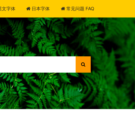
英文字体
日本字体
常见问题 FAQ