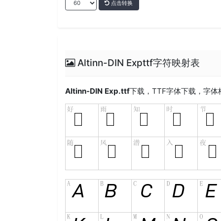
点击转换
Altinn-DIN Expttf字符映射表
Altinn-DIN Exp.ttf
下载，
TTF
字体下载，字体