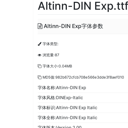
Altinn-DIN Exp.tt
Altinn-DIN Exp字体参数
字体类型:
浏览量:87
字体大小:0.04MB
MD5值:982b672cfcb708e566e3dde3f8aef010
字体名称:Altinn-DIN Exp
字体风格:DINExp-Italic
字体标识:Altinn-DIN Exp Italic
字体全称:Altinn-DIN Exp Italic
字体版本:Version 2.00