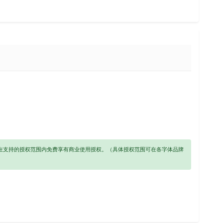
以在支持的授权范围内免费享有商业使用授权。（具体授权范围可在各字体品牌