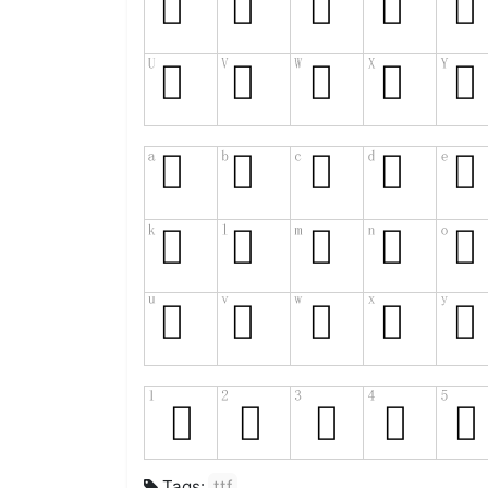
Tags:
ttf