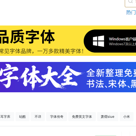
仓耳字库
站酷
不详
字体传奇
免费英文字体
萧熠siue
小米