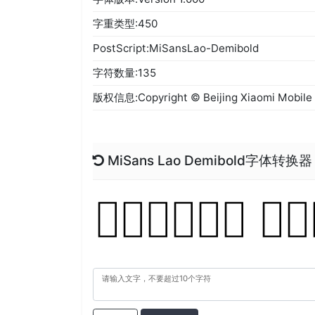
字重类型:450
PostScript:MiSansLao-Demibold
字符数量:135
版权信息:Copyright © Beijing Xiaomi Mobile So
MiSans Lao Demibold字体转换器