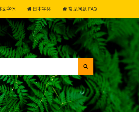
英文字体
日本字体
常见问题 FAQ