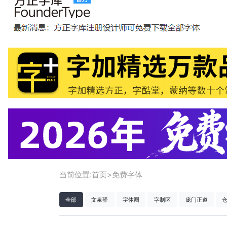
当前位置:
首页
>
免费字体
全部
文泉驿
字体圈
字制区
庞门正道