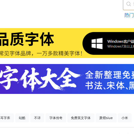
仓耳字库
站酷
不详
字体传奇
免费英文字体
萧熠siue
小米