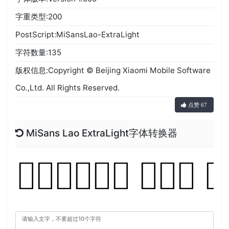
字重类型:200
PostScript:MiSansLao-ExtraLight
字符数量:135
版权信息:Copyright © Beijing Xiaomi Mobile Software
Co.,Ltd. All Rights Reserved.
点赞 67
MiSans Lao ExtraLight字体转换器