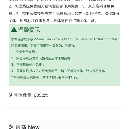
2、阿里系统免费如天猫淘宝店铺使用免费，3、京东店铺使用免
费，4、需要获取授权书方可免费商用，如方正部分字体、汉仪部分
字体。所有标注仅供参考，具体请自行咨询字体厂商。
温馨提示
非常感谢您下载MiSans Lao ExtraLight.ttf， MiSans Lao ExtraLight.ttf可
以免费商用。免费可商用字体又分为几种情况，
1、完全免费商用，
2、阿里系统免费如天猫淘宝店铺使用免费，
3、京东店铺使用免费，
4、需要获取授权书方可免费商用，如方正部分字体、汉仪部分字体。
* 所有标注仅供参考，具体请自行咨询字体厂商。
字体数量: 6852款
最新 New