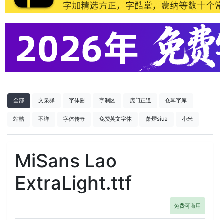
全部
文泉驿
字体圈
字制区
庞门正道
仓耳字库
站酷
不详
字体传奇
免费英文字体
萧熠siue
小米
MiSans Lao
ExtraLight.ttf
免费可商用