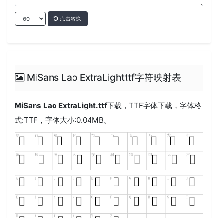
点击转换
MiSans Lao ExtraLightttf字符映射表
MiSans Lao ExtraLight.ttf
下载，
TTF
字体下载，字体格
式:
TTF
，字体大小:0.04MB。