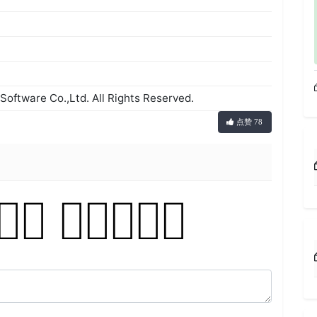
ftware Co.,Ltd. All Rights Reserved.
点赞 78