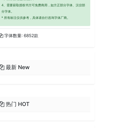
4、需要获取授权书方可免费商用，如方正部分字体、汉仪部
分字体。
* 所有标注仅供参考，具体请自行咨询字体厂商。
字体数量: 6852款
最新 New
热门 HOT