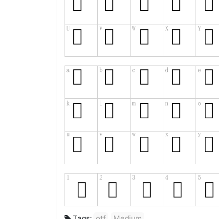
Tags:
otf
Medium