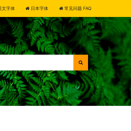
英文字体
日本字体
常见问题 FAQ