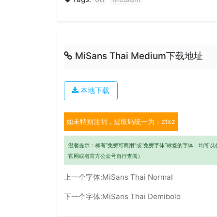
MiSans Thai Medium下载地址
本地下载
如未特别注明，提取码统一为：ztxz
温馨提示：标有“免费可商用”或“免费字体”标签的字体，均可
官网或者官方公众号自行查阅）
上一个字体:
MiSans Thai Normal
下一个字体:
MiSans Thai Demibold