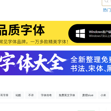
仓耳字库
站酷
不详
字体传奇
免费英文字体
萧熠siue
小米