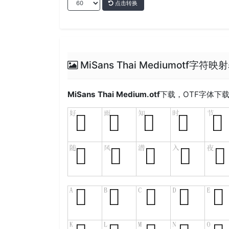
点击转换
MiSans Thai Mediumotf字符映
MiSans Thai Medium.otf
下载，
OTF
字体下载