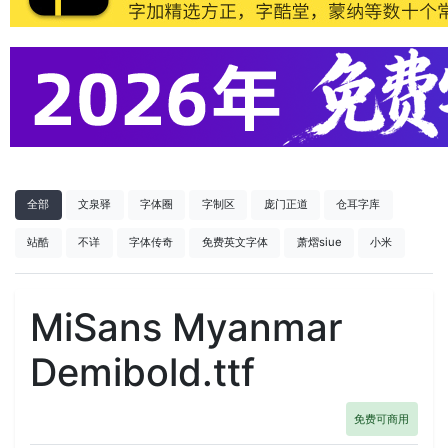
全部
文泉驿
字体圈
字制区
庞门正道
仓耳字库
站酷
不详
字体传奇
免费英文字体
萧熠siue
小米
MiSans Myanmar
Demibold.ttf
免费可商用