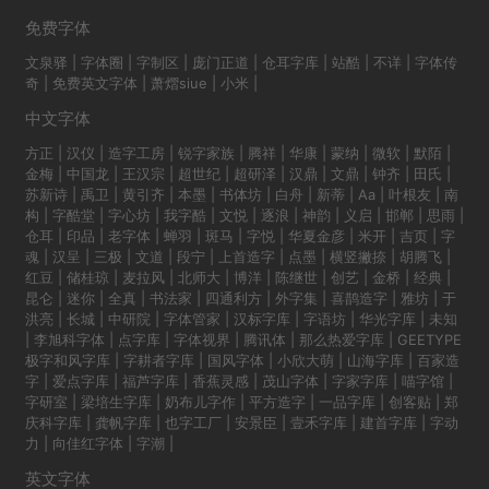
免费字体
文泉驿
|
字体圈
|
字制区
|
庞门正道
|
仓耳字库
|
站酷
|
不详
|
字体传
奇
|
免费英文字体
|
萧熠siue
|
小米
|
中文字体
方正
|
汉仪
|
造字工房
|
锐字家族
|
腾祥
|
华康
|
蒙纳
|
微软
|
默陌
|
金梅
|
中国龙
|
王汉宗
|
超世纪
|
超研泽
|
汉鼎
|
文鼎
|
钟齐
|
田氏
|
苏新诗
|
禹卫
|
黄引齐
|
本墨
|
书体坊
|
白舟
|
新蒂
|
Aa
|
叶根友
|
南
构
|
字酷堂
|
字心坊
|
我字酷
|
文悦
|
逐浪
|
神韵
|
义启
|
邯郸
|
思雨
|
仓耳
|
印品
|
老字体
|
蝉羽
|
斑马
|
字悦
|
华夏金彦
|
米开
|
吉页
|
字
魂
|
汉呈
|
三极
|
文道
|
段宁
|
上首造字
|
点墨
|
横竖撇捺
|
胡腾飞
|
红豆
|
储桂琼
|
麦拉风
|
北师大
|
博洋
|
陈继世
|
创艺
|
金桥
|
经典
|
昆仑
|
迷你
|
全真
|
书法家
|
四通利方
|
外字集
|
喜鹊造字
|
雅坊
|
于
洪亮
|
长城
|
中研院
|
字体管家
|
汉标字库
|
字语坊
|
华光字库
|
未知
|
李旭科字体
|
点字库
|
字体视界
|
腾讯体
|
那么热爱字库
|
GEETYPE
极字和风字库
|
字耕者字库
|
国风字体
|
小欣大萌
|
山海字库
|
百家造
字
|
爱点字库
|
福芦字库
|
香蕉灵感
|
茂山字体
|
字家字库
|
喵字馆
|
字研室
|
梁培生字库
|
奶布儿字作
|
平方造字
|
一品字库
|
创客贴
|
郑
庆科字库
|
龚帆字库
|
也字工厂
|
安景臣
|
壹禾字库
|
建首字库
|
字动
力
|
向佳红字体
|
字潮
|
英文字体