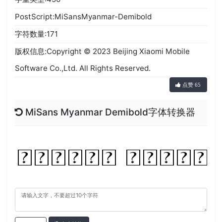
PostScript:MiSansMyanmar-Demibold
字符数量:171
版权信息:Copyright © 2023 Beijing Xiaomi Mobile
Software Co.,Ltd. All Rights Reserved.
点赞 65
MiSans Myanmar Demibold字体转换器