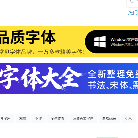
仓耳字库
站酷
不详
字体传奇
免费英文字体
萧熠siue
小米