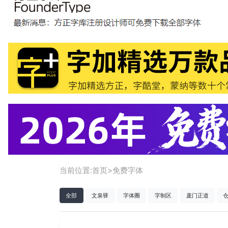
当前位置:
首页
>
免费字体
全部
文泉驿
字体圈
字制区
庞门正道