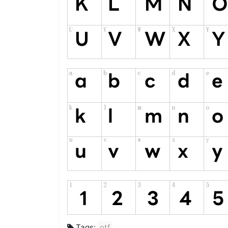
Tags:
otf