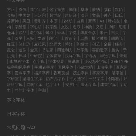
方正
|
汉仪
|
造字工房
|
锐字家族
|
腾祥
|
华康
|
蒙纳
|
微软
|
默陌
|
金梅
|
中国龙
|
王汉宗
|
超世纪
|
超研泽
|
汉鼎
|
文鼎
|
钟齐
|
田氏
|
苏新诗
|
禹卫
|
黄引齐
|
本墨
|
书体坊
|
白舟
|
新蒂
|
Aa
|
叶根友
|
南
构
|
字酷堂
|
字心坊
|
我字酷
|
文悦
|
逐浪
|
神韵
|
义启
|
邯郸
|
思雨
|
仓耳
|
印品
|
老字体
|
蝉羽
|
斑马
|
字悦
|
华夏金彦
|
米开
|
吉页
|
字
魂
|
汉呈
|
三极
|
文道
|
段宁
|
上首造字
|
点墨
|
横竖撇捺
|
胡腾飞
|
红豆
|
储桂琼
|
麦拉风
|
北师大
|
博洋
|
陈继世
|
创艺
|
金桥
|
经典
|
昆仑
|
迷你
|
全真
|
书法家
|
四通利方
|
外字集
|
喜鹊造字
|
雅坊
|
于
洪亮
|
长城
|
中研院
|
字体管家
|
汉标字库
|
字语坊
|
华光字库
|
未知
|
李旭科字体
|
点字库
|
字体视界
|
腾讯体
|
那么热爱字库
|
GEETYPE
极字和风字库
|
字耕者字库
|
国风字体
|
小欣大萌
|
山海字库
|
百家造
字
|
爱点字库
|
福芦字库
|
香蕉灵感
|
茂山字体
|
字家字库
|
喵字馆
|
字研室
|
梁培生字库
|
奶布儿字作
|
平方造字
|
一品字库
|
创客贴
|
郑
庆科字库
|
龚帆字库
|
也字工厂
|
安景臣
|
壹禾字库
|
建首字库
|
字动
力
|
向佳红字体
|
字潮
|
英文字体
日本字体
常见问题 FAQ