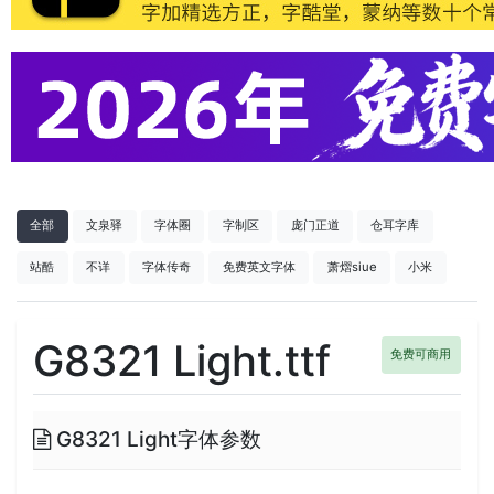
全部
文泉驿
字体圈
字制区
庞门正道
仓耳字库
站酷
不详
字体传奇
免费英文字体
萧熠siue
小米
G8321 Light.ttf
免费可商用
G8321 Light字体参数