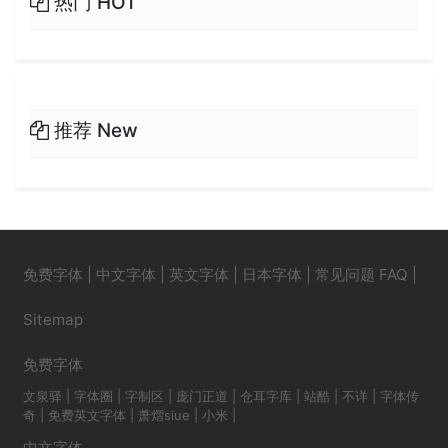
热门 HOT
推荐 New
免费字体
|
中文字体
|
英文字体
|
日本字体
|
常见问题 FAQ
|
Sitemap
免费字体
文泉驿
|
字体圈
|
字制区
|
庞门正道
|
仓耳字库
|
站酷
|
不详
|
字体传
奇
|
免费英文字体
|
萧熠siue
|
小米
|
中文字体