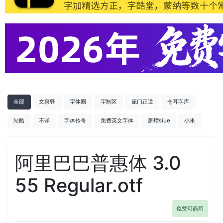
全部
文泉驿
字体圈
字制区
庞门正道
仓耳字库
站酷
不详
字体传奇
免费英文字体
萧熠siue
小米
阿里巴巴普惠体 3.0
55 Regular.otf
免费可商用