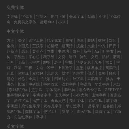
免费字体
文泉驿
|
字体圈
|
字制区
|
庞门正道
|
仓耳字库
|
站酷
|
不详
|
字体传
奇
|
免费英文字体
|
萧熠siue
|
小米
|
中文字体
方正
|
汉仪
|
造字工房
|
锐字家族
|
腾祥
|
华康
|
蒙纳
|
微软
|
默陌
|
金梅
|
中国龙
|
王汉宗
|
超世纪
|
超研泽
|
汉鼎
|
文鼎
|
钟齐
|
田氏
|
苏新诗
|
禹卫
|
黄引齐
|
本墨
|
书体坊
|
白舟
|
新蒂
|
Aa
|
叶根友
|
南
构
|
字酷堂
|
字心坊
|
我字酷
|
文悦
|
逐浪
|
神韵
|
义启
|
邯郸
|
思雨
|
仓耳
|
印品
|
老字体
|
蝉羽
|
斑马
|
字悦
|
华夏金彦
|
米开
|
吉页
|
字
魂
|
汉呈
|
三极
|
文道
|
段宁
|
上首造字
|
点墨
|
横竖撇捺
|
胡腾飞
|
红豆
|
储桂琼
|
麦拉风
|
北师大
|
博洋
|
陈继世
|
创艺
|
金桥
|
经典
|
昆仑
|
迷你
|
全真
|
书法家
|
四通利方
|
外字集
|
喜鹊造字
|
雅坊
|
于
洪亮
|
长城
|
中研院
|
字体管家
|
汉标字库
|
字语坊
|
华光字库
|
未知
|
李旭科字体
|
点字库
|
字体视界
|
腾讯体
|
那么热爱字库
|
GEETYPE
极字和风字库
|
字耕者字库
|
国风字体
|
小欣大萌
|
山海字库
|
百家造
字
|
爱点字库
|
福芦字库
|
香蕉灵感
|
茂山字体
|
字家字库
|
喵字馆
|
字研室
|
梁培生字库
|
奶布儿字作
|
平方造字
|
一品字库
|
创客贴
|
郑
庆科字库
|
龚帆字库
|
也字工厂
|
安景臣
|
壹禾字库
|
建首字库
|
字动
力
|
向佳红字体
|
字潮
|
英文字体