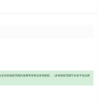
以在支持的授权范围内免费享有商业使用授权。（具体授权范围可在各字体品牌