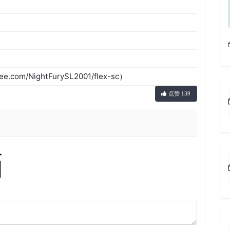
com/NightFurySL2001/flex-sc）
点赞 139