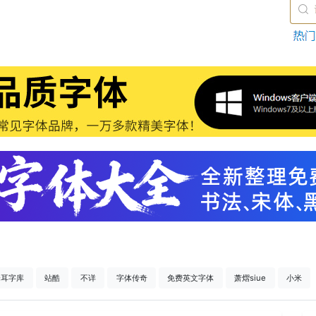
仓耳字库
站酷
不详
字体传奇
免费英文字体
萧熠siue
小米