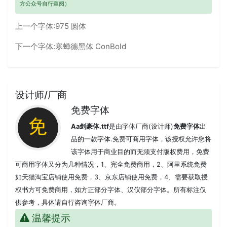
方公众号自行查阅）
上一个字体:
975 圆体
下一个字体:
寒蝉德黑体 ConBold
设计师/厂商
免费字体
Aa剑豪体.ttf
是由字体厂商(设计师)
免费字体
出
品的一款字体.免费可商用字体，该授权允许您将
该字体用于商业目的而无须支付版权费用，免费
可商用字体又分为几种情况，1、完全免费商用，2、阿里系统免费
如天猫淘宝店铺使用免费，3、京东店铺使用免费，4、需要获取授
权书方可免费商用，如方正部分字体、汉仪部分字体。所有标注仅
供参考，具体请自行咨询字体厂商。
温馨提示