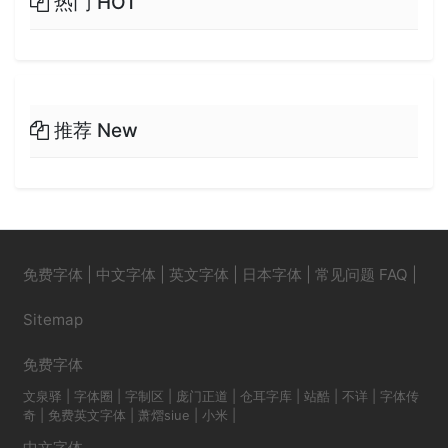
热门 HOT
推荐 New
免费字体
|
中文字体
|
英文字体
|
日本字体
|
常见问题 FAQ
|
Sitemap
免费字体
文泉驿
|
字体圈
|
字制区
|
庞门正道
|
仓耳字库
|
站酷
|
不详
|
字体传
奇
|
免费英文字体
|
萧熠siue
|
小米
|
中文字体