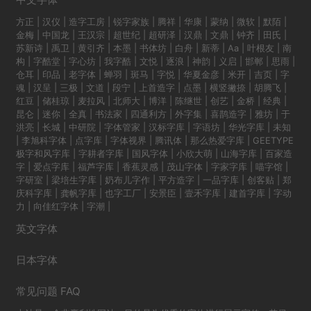
方正
|
汉仪
|
造字工房
|
锐字家族
|
腾祥
|
华康
|
蒙纳
|
微软
|
默陌
|
金梅
|
中国龙
|
王汉宗
|
超世纪
|
超研泽
|
汉鼎
|
文鼎
|
钟齐
|
田氏
|
苏新诗
|
禹卫
|
黄引齐
|
本墨
|
书体坊
|
白舟
|
新蒂
|
Aa
|
叶根友
|
南
构
|
字酷堂
|
字心坊
|
我字酷
|
文悦
|
逐浪
|
神韵
|
义启
|
邯郸
|
思雨
|
仓耳
|
印品
|
老字体
|
蝉羽
|
斑马
|
字悦
|
华夏金彦
|
米开
|
吉页
|
字
魂
|
汉呈
|
三极
|
文道
|
段宁
|
上首造字
|
点墨
|
横竖撇捺
|
胡腾飞
|
红豆
|
储桂琼
|
麦拉风
|
北师大
|
博洋
|
陈继世
|
创艺
|
金桥
|
经典
|
昆仑
|
迷你
|
全真
|
书法家
|
四通利方
|
外字集
|
喜鹊造字
|
雅坊
|
于
洪亮
|
长城
|
中研院
|
字体管家
|
汉标字库
|
字语坊
|
华光字库
|
未知
|
李旭科字体
|
点字库
|
字体视界
|
腾讯体
|
那么热爱字库
|
GEETYPE
极字和风字库
|
字耕者字库
|
国风字体
|
小欣大萌
|
山海字库
|
百家造
字
|
爱点字库
|
福芦字库
|
香蕉灵感
|
茂山字体
|
字家字库
|
喵字馆
|
字研室
|
梁培生字库
|
奶布儿字作
|
平方造字
|
一品字库
|
创客贴
|
郑
庆科字库
|
龚帆字库
|
也字工厂
|
安景臣
|
壹禾字库
|
建首字库
|
字动
力
|
向佳红字体
|
字潮
|
英文字体
日本字体
常见问题 FAQ