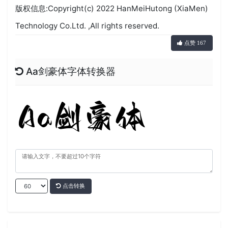
版权信息:Copyright(c) 2022 HanMeiHutong (XiaMen)
Technology Co.Ltd. ,All rights reserved.
点赞 167
Aa剑豪体字体转换器
点击转换