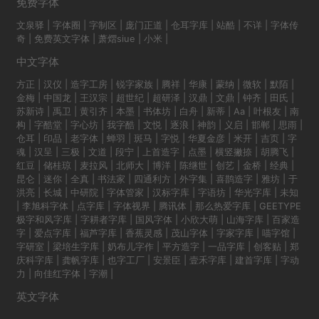
免费字体
文泉驿
|
字体圈
|
字制区
|
庞门正道
|
仓耳字库
|
站酷
|
不详
|
字体传
奇
|
免费英文字体
|
萧熠siue
|
小米
|
中文字体
方正
|
汉仪
|
造字工房
|
锐字家族
|
腾祥
|
华康
|
蒙纳
|
微软
|
默陌
|
金梅
|
中国龙
|
王汉宗
|
超世纪
|
超研泽
|
汉鼎
|
文鼎
|
钟齐
|
田氏
|
苏新诗
|
禹卫
|
黄引齐
|
本墨
|
书体坊
|
白舟
|
新蒂
|
Aa
|
叶根友
|
南
构
|
字酷堂
|
字心坊
|
我字酷
|
文悦
|
逐浪
|
神韵
|
义启
|
邯郸
|
思雨
|
仓耳
|
印品
|
老字体
|
蝉羽
|
斑马
|
字悦
|
华夏金彦
|
米开
|
吉页
|
字
魂
|
汉呈
|
三极
|
文道
|
段宁
|
上首造字
|
点墨
|
横竖撇捺
|
胡腾飞
|
红豆
|
储桂琼
|
麦拉风
|
北师大
|
博洋
|
陈继世
|
创艺
|
金桥
|
经典
|
昆仑
|
迷你
|
全真
|
书法家
|
四通利方
|
外字集
|
喜鹊造字
|
雅坊
|
于
洪亮
|
长城
|
中研院
|
字体管家
|
汉标字库
|
字语坊
|
华光字库
|
未知
|
李旭科字体
|
点字库
|
字体视界
|
腾讯体
|
那么热爱字库
|
GEETYPE
极字和风字库
|
字耕者字库
|
国风字体
|
小欣大萌
|
山海字库
|
百家造
字
|
爱点字库
|
福芦字库
|
香蕉灵感
|
茂山字体
|
字家字库
|
喵字馆
|
字研室
|
梁培生字库
|
奶布儿字作
|
平方造字
|
一品字库
|
创客贴
|
郑
庆科字库
|
龚帆字库
|
也字工厂
|
安景臣
|
壹禾字库
|
建首字库
|
字动
力
|
向佳红字体
|
字潮
|
英文字体