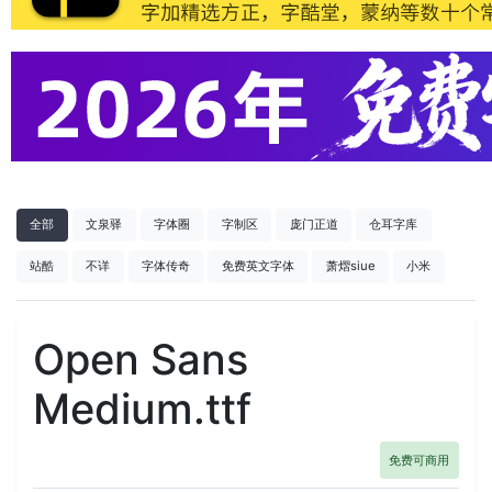
全部
文泉驿
字体圈
字制区
庞门正道
仓耳字库
站酷
不详
字体传奇
免费英文字体
萧熠siue
小米
Open Sans
Medium.ttf
免费可商用