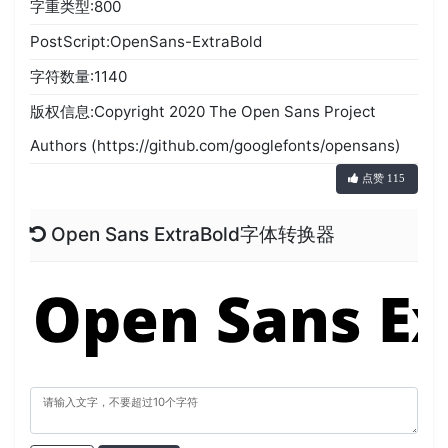
字重类型:800
PostScript:OpenSans-ExtraBold
字符数量:1140
版权信息:Copyright 2020 The Open Sans Project
Authors (https://github.com/googlefonts/opensans)
点赞 115
Open Sans ExtraBold字体转换器