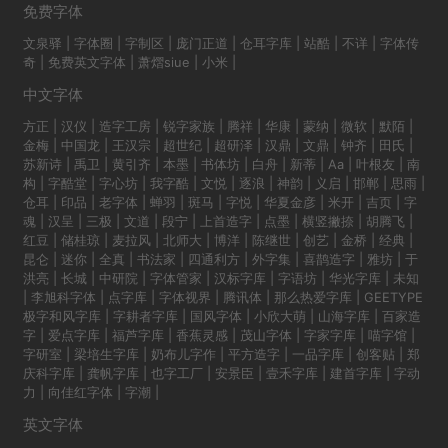
免费字体
文泉驿
|
字体圈
|
字制区
|
庞门正道
|
仓耳字库
|
站酷
|
不详
|
字体传
奇
|
免费英文字体
|
萧熠siue
|
小米
|
中文字体
方正
|
汉仪
|
造字工房
|
锐字家族
|
腾祥
|
华康
|
蒙纳
|
微软
|
默陌
|
金梅
|
中国龙
|
王汉宗
|
超世纪
|
超研泽
|
汉鼎
|
文鼎
|
钟齐
|
田氏
|
苏新诗
|
禹卫
|
黄引齐
|
本墨
|
书体坊
|
白舟
|
新蒂
|
Aa
|
叶根友
|
南
构
|
字酷堂
|
字心坊
|
我字酷
|
文悦
|
逐浪
|
神韵
|
义启
|
邯郸
|
思雨
|
仓耳
|
印品
|
老字体
|
蝉羽
|
斑马
|
字悦
|
华夏金彦
|
米开
|
吉页
|
字
魂
|
汉呈
|
三极
|
文道
|
段宁
|
上首造字
|
点墨
|
横竖撇捺
|
胡腾飞
|
红豆
|
储桂琼
|
麦拉风
|
北师大
|
博洋
|
陈继世
|
创艺
|
金桥
|
经典
|
昆仑
|
迷你
|
全真
|
书法家
|
四通利方
|
外字集
|
喜鹊造字
|
雅坊
|
于
洪亮
|
长城
|
中研院
|
字体管家
|
汉标字库
|
字语坊
|
华光字库
|
未知
|
李旭科字体
|
点字库
|
字体视界
|
腾讯体
|
那么热爱字库
|
GEETYPE
极字和风字库
|
字耕者字库
|
国风字体
|
小欣大萌
|
山海字库
|
百家造
字
|
爱点字库
|
福芦字库
|
香蕉灵感
|
茂山字体
|
字家字库
|
喵字馆
|
字研室
|
梁培生字库
|
奶布儿字作
|
平方造字
|
一品字库
|
创客贴
|
郑
庆科字库
|
龚帆字库
|
也字工厂
|
安景臣
|
壹禾字库
|
建首字库
|
字动
力
|
向佳红字体
|
字潮
|
英文字体