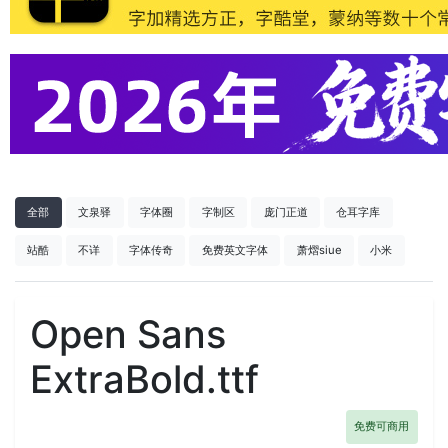
全部
文泉驿
字体圈
字制区
庞门正道
仓耳字库
站酷
不详
字体传奇
免费英文字体
萧熠siue
小米
Open Sans
ExtraBold.ttf
免费可商用