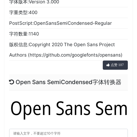
字体版本:Version 3.000
字重类型:400
PostScript:OpenSansSemiCondensed-Regular
字符数量:1140
版权信息:Copyright 2020 The Open Sans Project
Authors (https://github.com/googlefonts/opensans)
点赞 107
Open Sans SemiCondensed字体转换器