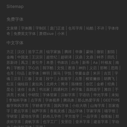
Sitemap
免费字体
文泉驿
|
字体圈
|
字制区
|
庞门正道
|
仓耳字库
|
站酷
|
不详
|
字体传
奇
|
免费英文字体
|
萧熠siue
|
小米
|
中文字体
方正
|
汉仪
|
造字工房
|
锐字家族
|
腾祥
|
华康
|
蒙纳
|
微软
|
默陌
|
金梅
|
中国龙
|
王汉宗
|
超世纪
|
超研泽
|
汉鼎
|
文鼎
|
钟齐
|
田氏
|
苏新诗
|
禹卫
|
黄引齐
|
本墨
|
书体坊
|
白舟
|
新蒂
|
Aa
|
叶根友
|
南
构
|
字酷堂
|
字心坊
|
我字酷
|
文悦
|
逐浪
|
神韵
|
义启
|
邯郸
|
思雨
|
仓耳
|
印品
|
老字体
|
蝉羽
|
斑马
|
字悦
|
华夏金彦
|
米开
|
吉页
|
字
魂
|
汉呈
|
三极
|
文道
|
段宁
|
上首造字
|
点墨
|
横竖撇捺
|
胡腾飞
|
红豆
|
储桂琼
|
麦拉风
|
北师大
|
博洋
|
陈继世
|
创艺
|
金桥
|
经典
|
昆仑
|
迷你
|
全真
|
书法家
|
四通利方
|
外字集
|
喜鹊造字
|
雅坊
|
于
洪亮
|
长城
|
中研院
|
字体管家
|
汉标字库
|
字语坊
|
华光字库
|
未知
|
李旭科字体
|
点字库
|
字体视界
|
腾讯体
|
那么热爱字库
|
GEETYPE
极字和风字库
|
字耕者字库
|
国风字体
|
小欣大萌
|
山海字库
|
百家造
字
|
爱点字库
|
福芦字库
|
香蕉灵感
|
茂山字体
|
字家字库
|
喵字馆
|
字研室
|
梁培生字库
|
奶布儿字作
|
平方造字
|
一品字库
|
创客贴
|
郑
庆科字库
|
龚帆字库
|
也字工厂
|
安景臣
|
壹禾字库
|
建首字库
|
字动
力
|
向佳红字体
|
字潮
|