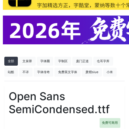
全部
文泉驿
字体圈
字制区
庞门正道
仓耳字库
站酷
不详
字体传奇
免费英文字体
萧熠siue
小米
Open Sans
SemiCondensed.ttf
免费可商用