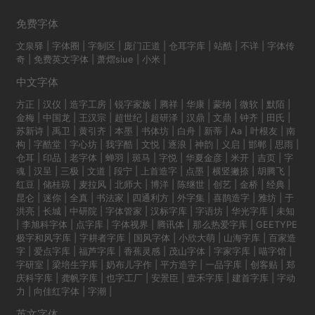
免费字体
文泉驿
|
字体圈
|
字制区
|
庞门正道
|
仓耳字库
|
站酷
|
不详
|
字体传
奇
|
免费英文字体
|
萧熠siue
|
小米
|
中文字体
方正
|
汉仪
|
造字工房
|
锐字家族
|
腾祥
|
华康
|
蒙纳
|
微软
|
默陌
|
金梅
|
中国龙
|
王汉宗
|
超世纪
|
超研泽
|
汉鼎
|
文鼎
|
钟齐
|
田氏
|
苏新诗
|
禹卫
|
黄引齐
|
本墨
|
书体坊
|
白舟
|
新蒂
|
Aa
|
叶根友
|
南
构
|
字酷堂
|
字心坊
|
我字酷
|
文悦
|
逐浪
|
神韵
|
义启
|
邯郸
|
思雨
|
仓耳
|
印品
|
老字体
|
蝉羽
|
斑马
|
字悦
|
华夏金彦
|
米开
|
吉页
|
字
魂
|
汉呈
|
三极
|
文道
|
段宁
|
上首造字
|
点墨
|
横竖撇捺
|
胡腾飞
|
红豆
|
储桂琼
|
麦拉风
|
北师大
|
博洋
|
陈继世
|
创艺
|
金桥
|
经典
|
昆仑
|
迷你
|
全真
|
书法家
|
四通利方
|
外字集
|
喜鹊造字
|
雅坊
|
于
洪亮
|
长城
|
中研院
|
字体管家
|
汉标字库
|
字语坊
|
华光字库
|
未知
|
李旭科字体
|
点字库
|
字体视界
|
腾讯体
|
那么热爱字库
|
GEETYPE
极字和风字库
|
字耕者字库
|
国风字体
|
小欣大萌
|
山海字库
|
百家造
字
|
爱点字库
|
福芦字库
|
香蕉灵感
|
茂山字体
|
字家字库
|
喵字馆
|
字研室
|
梁培生字库
|
奶布儿字作
|
平方造字
|
一品字库
|
创客贴
|
郑
庆科字库
|
龚帆字库
|
也字工厂
|
安景臣
|
壹禾字库
|
建首字库
|
字动
力
|
向佳红字体
|
字潮
|
英文字体