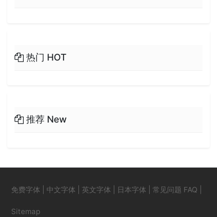
热门 HOT
推荐 New
免费字体
|
中文字体
|
英文字体
|
日本字体
|
常见问题 FAQ
|
Sitemap