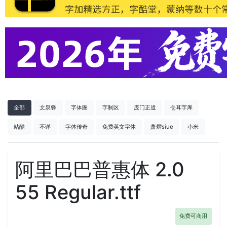
全部
文泉驿
字体圈
字制区
庞门正道
仓耳字库
站酷
不详
字体传奇
免费英文字体
萧熠siue
小米
阿里巴巴普惠体 2.0
55 Regular.ttf
免费可商用