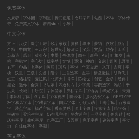
免费字体
文泉驿
|
字体圈
|
字制区
|
庞门正道
|
仓耳字库
|
站酷
|
不详
|
字体传
奇
|
免费英文字体
|
萧熠siue
|
小米
|
中文字体
方正
|
汉仪
|
造字工房
|
锐字家族
|
腾祥
|
华康
|
蒙纳
|
微软
|
默陌
|
金梅
|
中国龙
|
王汉宗
|
超世纪
|
超研泽
|
汉鼎
|
文鼎
|
钟齐
|
田氏
|
苏新诗
|
禹卫
|
黄引齐
|
本墨
|
书体坊
|
白舟
|
新蒂
|
Aa
|
叶根友
|
南
构
|
字酷堂
|
字心坊
|
我字酷
|
文悦
|
逐浪
|
神韵
|
义启
|
邯郸
|
思雨
|
仓耳
|
印品
|
老字体
|
蝉羽
|
斑马
|
字悦
|
华夏金彦
|
米开
|
吉页
|
字
魂
|
汉呈
|
三极
|
文道
|
段宁
|
上首造字
|
点墨
|
横竖撇捺
|
胡腾飞
|
红豆
|
储桂琼
|
麦拉风
|
北师大
|
博洋
|
陈继世
|
创艺
|
金桥
|
经典
|
昆仑
|
迷你
|
全真
|
书法家
|
四通利方
|
外字集
|
喜鹊造字
|
雅坊
|
于
洪亮
|
长城
|
中研院
|
字体管家
|
汉标字库
|
字语坊
|
华光字库
|
未知
|
李旭科字体
|
点字库
|
字体视界
|
腾讯体
|
那么热爱字库
|
GEETYPE
极字和风字库
|
字耕者字库
|
国风字体
|
小欣大萌
|
山海字库
|
百家造
字
|
爱点字库
|
福芦字库
|
香蕉灵感
|
茂山字体
|
字家字库
|
喵字馆
|
字研室
|
梁培生字库
|
奶布儿字作
|
平方造字
|
一品字库
|
创客贴
|
郑
庆科字库
|
龚帆字库
|
也字工厂
|
安景臣
|
壹禾字库
|
建首字库
|
字动
力
|
向佳红字体
|
字潮
|
英文字体