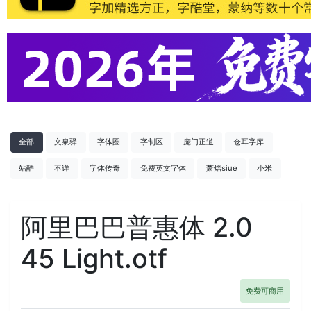
全部
文泉驿
字体圈
字制区
庞门正道
仓耳字库
站酷
不详
字体传奇
免费英文字体
萧熠siue
小米
阿里巴巴普惠体 2.0
45 Light.otf
免费可商用