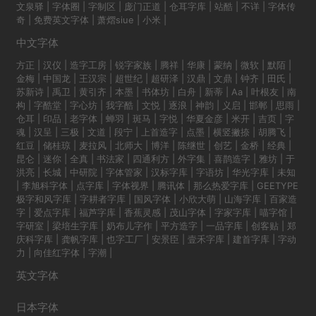
文泉驿
|
字体圈
|
字制区
|
庞门正道
|
仓耳字库
|
站酷
|
不详
|
字体传
奇
|
免费英文字体
|
萧熠siue
|
小米
|
中文字体
方正
|
汉仪
|
造字工房
|
锐字家族
|
腾祥
|
华康
|
蒙纳
|
微软
|
默陌
|
金梅
|
中国龙
|
王汉宗
|
超世纪
|
超研泽
|
汉鼎
|
文鼎
|
钟齐
|
田氏
|
苏新诗
|
禹卫
|
黄引齐
|
本墨
|
书体坊
|
白舟
|
新蒂
|
Aa
|
叶根友
|
南
构
|
字酷堂
|
字心坊
|
我字酷
|
文悦
|
逐浪
|
神韵
|
义启
|
邯郸
|
思雨
|
仓耳
|
印品
|
老字体
|
蝉羽
|
斑马
|
字悦
|
华夏金彦
|
米开
|
吉页
|
字
魂
|
汉呈
|
三极
|
文道
|
段宁
|
上首造字
|
点墨
|
横竖撇捺
|
胡腾飞
|
红豆
|
储桂琼
|
麦拉风
|
北师大
|
博洋
|
陈继世
|
创艺
|
金桥
|
经典
|
昆仑
|
迷你
|
全真
|
书法家
|
四通利方
|
外字集
|
喜鹊造字
|
雅坊
|
于
洪亮
|
长城
|
中研院
|
字体管家
|
汉标字库
|
字语坊
|
华光字库
|
未知
|
李旭科字体
|
点字库
|
字体视界
|
腾讯体
|
那么热爱字库
|
GEETYPE
极字和风字库
|
字耕者字库
|
国风字体
|
小欣大萌
|
山海字库
|
百家造
字
|
爱点字库
|
福芦字库
|
香蕉灵感
|
茂山字体
|
字家字库
|
喵字馆
|
字研室
|
梁培生字库
|
奶布儿字作
|
平方造字
|
一品字库
|
创客贴
|
郑
庆科字库
|
龚帆字库
|
也字工厂
|
安景臣
|
壹禾字库
|
建首字库
|
字动
力
|
向佳红字体
|
字潮
|
英文字体
日本字体