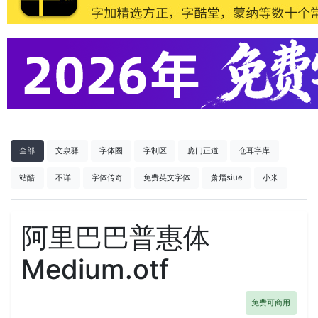
全部
文泉驿
字体圈
字制区
庞门正道
仓耳字库
站酷
不详
字体传奇
免费英文字体
萧熠siue
小米
阿里巴巴普惠体
Medium.otf
免费可商用