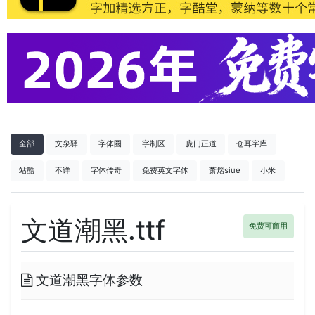
全部
文泉驿
字体圈
字制区
庞门正道
仓耳字库
站酷
不详
字体传奇
免费英文字体
萧熠siue
小米
文道潮黑.ttf
免费可商用
文道潮黑字体参数