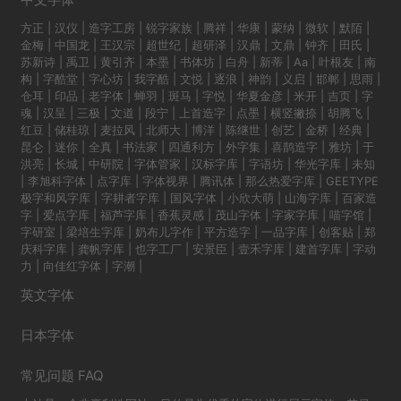
方正
|
汉仪
|
造字工房
|
锐字家族
|
腾祥
|
华康
|
蒙纳
|
微软
|
默陌
|
金梅
|
中国龙
|
王汉宗
|
超世纪
|
超研泽
|
汉鼎
|
文鼎
|
钟齐
|
田氏
|
苏新诗
|
禹卫
|
黄引齐
|
本墨
|
书体坊
|
白舟
|
新蒂
|
Aa
|
叶根友
|
南
构
|
字酷堂
|
字心坊
|
我字酷
|
文悦
|
逐浪
|
神韵
|
义启
|
邯郸
|
思雨
|
仓耳
|
印品
|
老字体
|
蝉羽
|
斑马
|
字悦
|
华夏金彦
|
米开
|
吉页
|
字
魂
|
汉呈
|
三极
|
文道
|
段宁
|
上首造字
|
点墨
|
横竖撇捺
|
胡腾飞
|
红豆
|
储桂琼
|
麦拉风
|
北师大
|
博洋
|
陈继世
|
创艺
|
金桥
|
经典
|
昆仑
|
迷你
|
全真
|
书法家
|
四通利方
|
外字集
|
喜鹊造字
|
雅坊
|
于
洪亮
|
长城
|
中研院
|
字体管家
|
汉标字库
|
字语坊
|
华光字库
|
未知
|
李旭科字体
|
点字库
|
字体视界
|
腾讯体
|
那么热爱字库
|
GEETYPE
极字和风字库
|
字耕者字库
|
国风字体
|
小欣大萌
|
山海字库
|
百家造
字
|
爱点字库
|
福芦字库
|
香蕉灵感
|
茂山字体
|
字家字库
|
喵字馆
|
字研室
|
梁培生字库
|
奶布儿字作
|
平方造字
|
一品字库
|
创客贴
|
郑
庆科字库
|
龚帆字库
|
也字工厂
|
安景臣
|
壹禾字库
|
建首字库
|
字动
力
|
向佳红字体
|
字潮
|
英文字体
日本字体
常见问题 FAQ