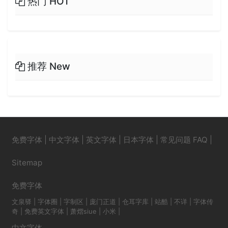
热门 HOT
推荐 New
免费字体
|
中文字体
|
英文字体
|
日本字体
|
常见问题 FAQ
|
Sitemap
免费字体
文泉驿
|
字体圈
|
字制区
|
庞门正道
|
仓耳字库
|
站酷
|
不详
|
字体传
奇
|
免费英文字体
|
萧熠siue
|
小米
|
中文字体