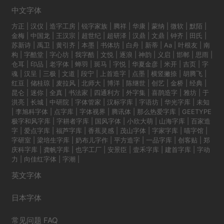
中文字体
方正
|
汉仪
|
造字工房
|
锐字家族
|
腾祥
|
华康
|
蒙纳
|
微软
|
默陌
|
金梅
|
中国龙
|
王汉宗
|
超世纪
|
超研泽
|
汉鼎
|
文鼎
|
钟齐
|
田氏
|
苏新诗
|
禹卫
|
黄引齐
|
本墨
|
书体坊
|
白舟
|
新蒂
|
Aa
|
叶根友
|
南
构
|
字酷堂
|
字心坊
|
我字酷
|
文悦
|
逐浪
|
神韵
|
义启
|
邯郸
|
思雨
|
仓耳
|
印品
|
老字体
|
蝉羽
|
斑马
|
字悦
|
华夏金彦
|
米开
|
吉页
|
字
魂
|
汉呈
|
三极
|
文道
|
段宁
|
上首造字
|
点墨
|
横竖撇捺
|
胡腾飞
|
红豆
|
储桂琼
|
麦拉风
|
北师大
|
博洋
|
陈继世
|
创艺
|
金桥
|
经典
|
昆仑
|
迷你
|
全真
|
书法家
|
四通利方
|
外字集
|
喜鹊造字
|
雅坊
|
于
洪亮
|
长城
|
中研院
|
字体管家
|
汉标字库
|
字语坊
|
华光字库
|
未知
|
李旭科字体
|
点字库
|
字体视界
|
腾讯体
|
那么热爱字库
|
GEETYPE
极字和风字库
|
字耕者字库
|
国风字体
|
小欣大萌
|
山海字库
|
百家造
字
|
爱点字库
|
福芦字库
|
香蕉灵感
|
茂山字体
|
字家字库
|
喵字馆
|
字研室
|
梁培生字库
|
奶布儿字作
|
平方造字
|
一品字库
|
创客贴
|
郑
庆科字库
|
龚帆字库
|
也字工厂
|
安景臣
|
壹禾字库
|
建首字库
|
字动
力
|
向佳红字体
|
字潮
|
英文字体
日本字体
常见问题 FAQ