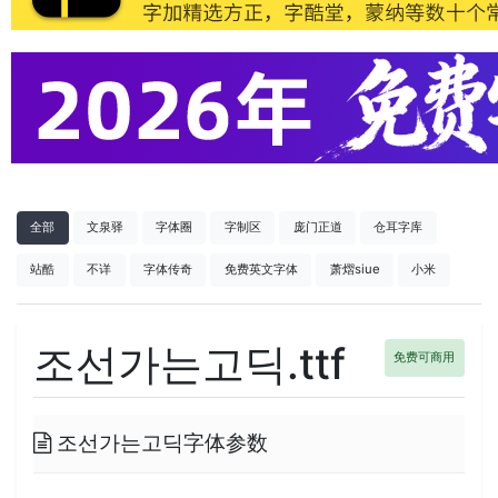
全部
文泉驿
字体圈
字制区
庞门正道
仓耳字库
站酷
不详
字体传奇
免费英文字体
萧熠siue
小米
조선가는고딕.ttf
免费可商用
조선가는고딕字体参数