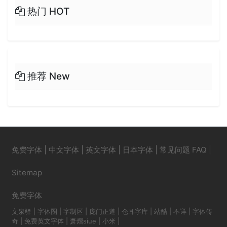
热门 HOT
推荐 New
免费字体
|
中文字体
|
英文字体
|
日本字体
|
常见问题 FAQ
|
Sitemap
免费字体
文泉驿
|
字体圈
|
字制区
|
庞门正道
|
仓耳字库
|
站酷
|
不详
|
字体传
奇
|
免费英文字体
|
萧熠siue
|
小米
|