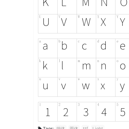
Tags:
细体
圆体
ttf
Light