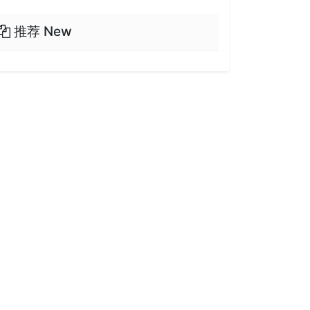
推荐 New