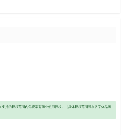
以在支持的授权范围内免费享有商业使用授权。（具体授权范围可在各字体品牌