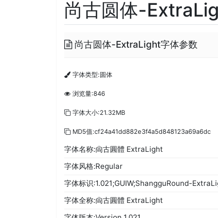
尚古圆体-ExtraLigh
尚古圆体-ExtraLight字体参数
字体类型:圆体
浏览量:846
字体大小:21.32MB
MD5值:cf24a41dd882e3f4a5d848123a69a6dc
字体名称:尙古圓體 ExtraLight
字体风格:Regular
字体标识:1.021;GUIW;ShangguRound-ExtraLi
字体全称:尙古圓體 ExtraLight
字体版本:Version 1.021