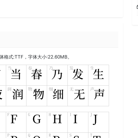
体格式:
TTF
，字体大小:22.60MB。