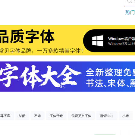
仓耳字库
站酷
不详
字体传奇
免费英文字体
萧熠siue
小米