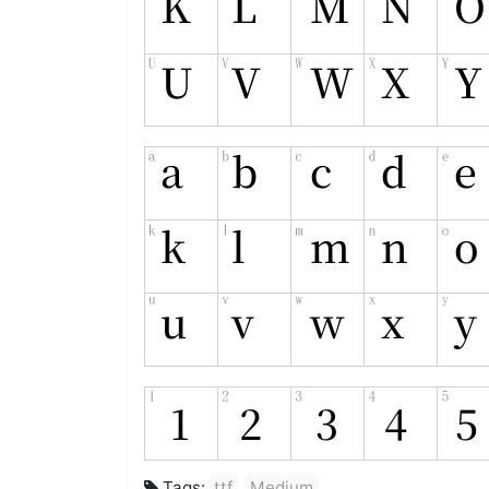
Tags:
ttf
Medium