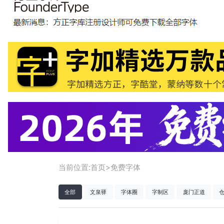
当前位置:
首页
>
免费字体
全部
文泉驿
字体圈
字制区
庞门正道