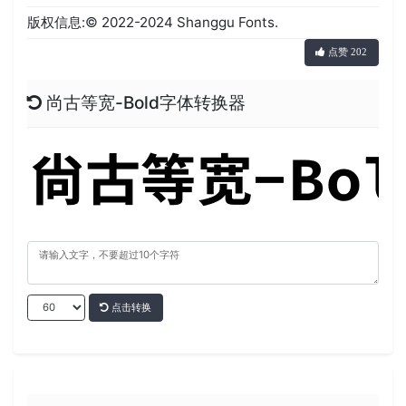
版权信息:© 2022-2024 Shanggu Fonts.
点赞 202
尚古等宽-Bold字体转换器
点击转换