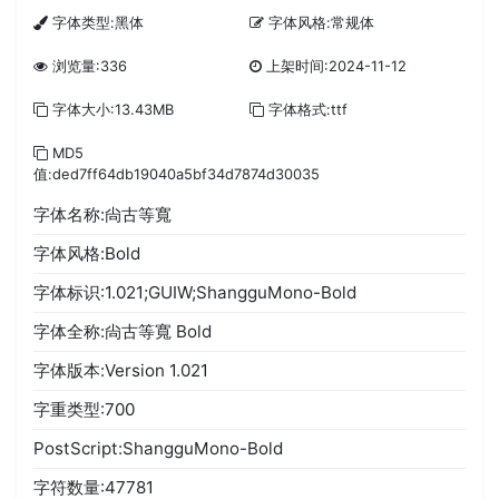
字体类型:黑体
字体风格:常规体
浏览量:336
上架时间:2024-11-12
字体大小:13.43MB
字体格式:ttf
MD5
值:ded7ff64db19040a5bf34d7874d30035
字体名称:尙古等寬
字体风格:Bold
字体标识:1.021;GUIW;ShangguMono-Bold
字体全称:尙古等寬 Bold
字体版本:Version 1.021
字重类型:700
PostScript:ShangguMono-Bold
字符数量:47781