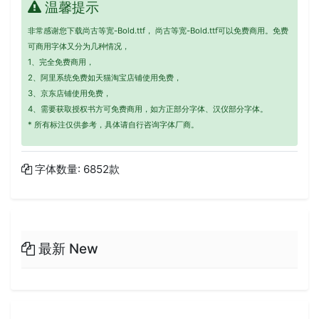
温馨提示
非常感谢您下载尚古等宽-Bold.ttf， 尚古等宽-Bold.ttf可以免费商用。免费
可商用字体又分为几种情况，
1、完全免费商用，
2、阿里系统免费如天猫淘宝店铺使用免费，
3、京东店铺使用免费，
4、需要获取授权书方可免费商用，如方正部分字体、汉仪部分字体。
* 所有标注仅供参考，具体请自行咨询字体厂商。
字体数量: 6852款
最新 New