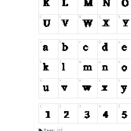
Tags:
ttf