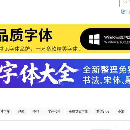
仓耳字库
站酷
不详
字体传奇
免费英文字体
萧熠siue
小米