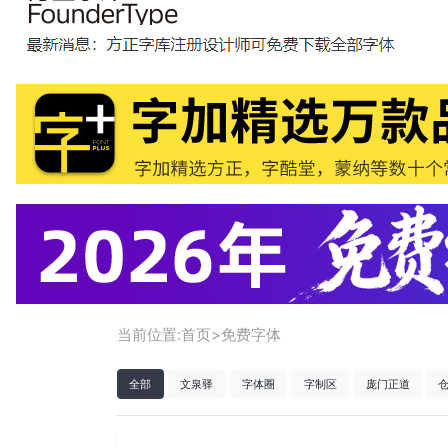
当前位置:
首页
>
免费字体
全部
文泉驿
字体圈
字制区
庞门正道