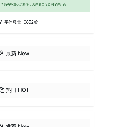
* 所有标注仅供参考，具体请自行咨询字体厂商。
字体数量: 6852款
最新 New
热门 HOT
推荐 New