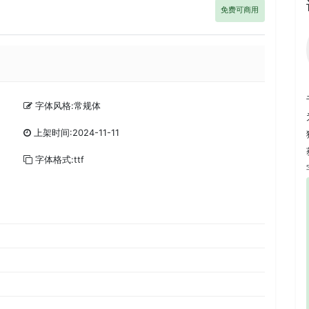
免费可商用
字体风格:常规体
上架时间:2024-11-11
字体格式:ttf