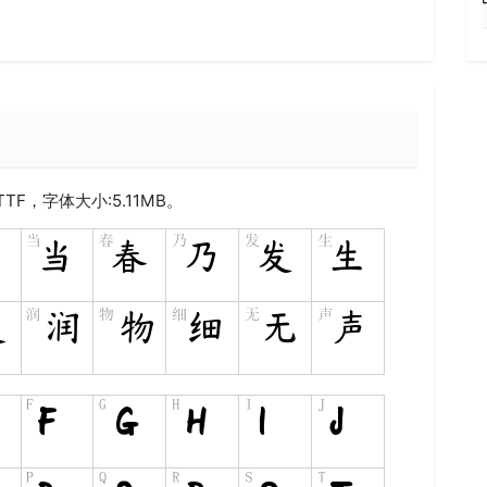
TTF
，字体大小:5.11MB。