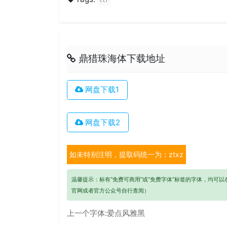
鼎猎珠海体下载地址
网盘下载1
网盘下载2
如未特别注明，提取码统一为：ztxz
温馨提示：标有“免费可商用”或“免费字体”标签的字体，均可
官网或者官方公众号自行查阅）
上一个字体:
爱点风雅黑