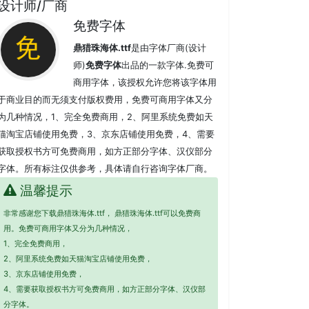
设计师/厂商
免费字体
鼎猎珠海体.ttf
是由字体厂商(设计
师)
免费字体
出品的一款字体.免费可
商用字体，该授权允许您将该字体用
于商业目的而无须支付版权费用，免费可商用字体又分
为几种情况，1、完全免费商用，2、阿里系统免费如天
猫淘宝店铺使用免费，3、京东店铺使用免费，4、需要
获取授权书方可免费商用，如方正部分字体、汉仪部分
字体。所有标注仅供参考，具体请自行咨询字体厂商。
温馨提示
非常感谢您下载鼎猎珠海体.ttf， 鼎猎珠海体.ttf可以免费商
用。免费可商用字体又分为几种情况，
1、完全免费商用，
2、阿里系统免费如天猫淘宝店铺使用免费，
3、京东店铺使用免费，
4、需要获取授权书方可免费商用，如方正部分字体、汉仪部
分字体。