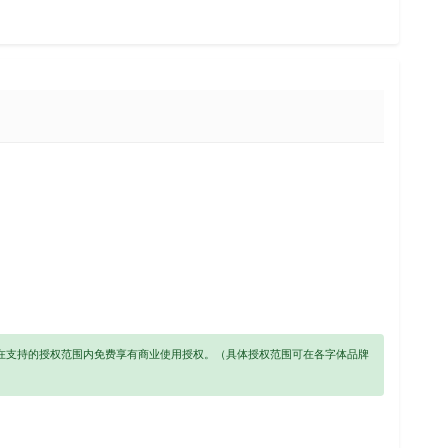
以在支持的授权范围内免费享有商业使用授权。（具体授权范围可在各字体品牌