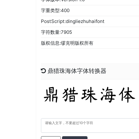
字重类型:400
PostScript:dingliezhuhaifont
字符数量:7905
版权信息:缪克明版权所有
鼎猎珠海体字体转换器