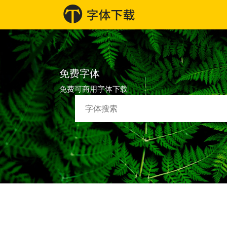
免费字体
免费可商用字体下载