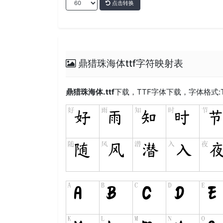
点击转换
鼎猎珠海体ttf字符映射表
鼎猎珠海体.ttf
下载，
TTF
字体下载，字体格式: