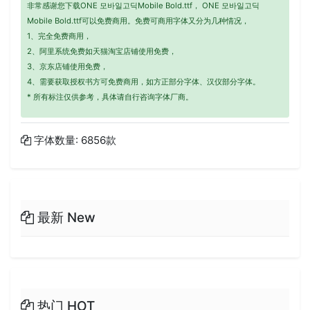
非常感谢您下载ONE 모바일고딕Mobile Bold.ttf， ONE 모바일고딕
Mobile Bold.ttf可以免费商用。免费可商用字体又分为几种情况，
1、完全免费商用，
2、阿里系统免费如天猫淘宝店铺使用免费，
3、京东店铺使用免费，
4、需要获取授权书方可免费商用，如方正部分字体、汉仪部分字体。
* 所有标注仅供参考，具体请自行咨询字体厂商。
字体数量: 6856款
最新 New
热门 HOT