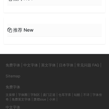
推荐 New
免费字体
|
中文字体
|
英文字体
|
日本字体
|
常见问题 FAQ
|
Sitemap
免费字体
文泉驿
|
字体圈
|
字制区
|
庞门正道
|
仓耳字库
|
站酷
|
不详
|
字体传
奇
|
免费英文字体
|
萧熠siue
|
小米
|
中文字体