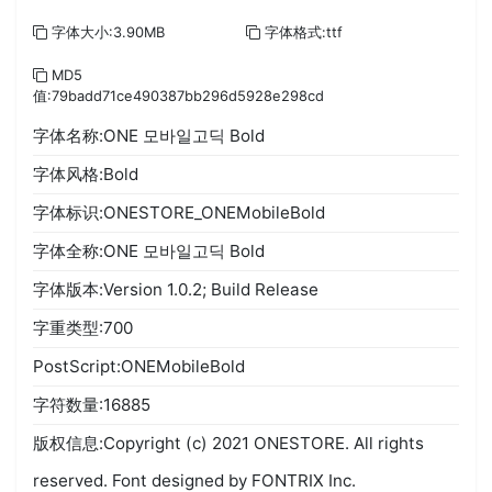
字体大小:3.90MB
字体格式:ttf
MD5
值:79badd71ce490387bb296d5928e298cd
字体名称:ONE 모바일고딕 Bold
字体风格:Bold
字体标识:ONESTORE_ONEMobileBold
字体全称:ONE 모바일고딕 Bold
字体版本:Version 1.0.2; Build Release
字重类型:700
PostScript:ONEMobileBold
字符数量:16885
版权信息:Copyright (c) 2021 ONESTORE. All rights
reserved. Font designed by FONTRIX Inc.