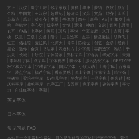
方正
|
汉仪
|
造字工房
|
锐字家族
|
腾祥
|
华康
|
蒙纳
|
微软
|
默陌
|
金梅
|
中国龙
|
王汉宗
|
超世纪
|
超研泽
|
汉鼎
|
文鼎
|
钟齐
|
田氏
|
苏新诗
|
禹卫
|
黄引齐
|
本墨
|
书体坊
|
白舟
|
新蒂
|
Aa
|
叶根友
|
南
构
|
字酷堂
|
字心坊
|
我字酷
|
文悦
|
逐浪
|
神韵
|
义启
|
邯郸
|
思雨
|
仓耳
|
印品
|
老字体
|
蝉羽
|
斑马
|
字悦
|
华夏金彦
|
米开
|
吉页
|
字
魂
|
汉呈
|
三极
|
文道
|
段宁
|
上首造字
|
点墨
|
横竖撇捺
|
胡腾飞
|
红豆
|
储桂琼
|
麦拉风
|
北师大
|
博洋
|
陈继世
|
创艺
|
金桥
|
经典
|
昆仑
|
迷你
|
全真
|
书法家
|
四通利方
|
外字集
|
喜鹊造字
|
雅坊
|
于
洪亮
|
长城
|
中研院
|
字体管家
|
汉标字库
|
字语坊
|
华光字库
|
未知
|
李旭科字体
|
点字库
|
字体视界
|
腾讯体
|
那么热爱字库
|
GEETYPE
极字和风字库
|
字耕者字库
|
国风字体
|
小欣大萌
|
山海字库
|
百家造
字
|
爱点字库
|
福芦字库
|
香蕉灵感
|
茂山字体
|
字家字库
|
喵字馆
|
字研室
|
梁培生字库
|
奶布儿字作
|
平方造字
|
一品字库
|
创客贴
|
郑
庆科字库
|
龚帆字库
|
也字工厂
|
安景臣
|
壹禾字库
|
建首字库
|
字动
力
|
向佳红字体
|
字潮
|
英文字体
日本字体
常见问题 FAQ
本站是一个非赢利性网站，目的是为优秀的字体进行展示宣传，若侵