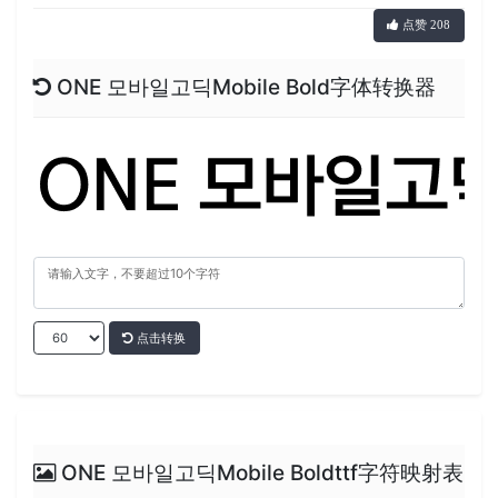
点赞 208
ONE 모바일고딕Mobile Bold字体转换器
点击转换
ONE 모바일고딕Mobile Boldttf字符映射表