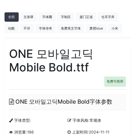
全部
文泉驿
字体圈
字制区
庞门正道
仓耳字库
站酷
不详
字体传奇
免费英文字体
萧熠siue
小米
ONE 모바일고딕
Mobile Bold.ttf
免费可商用
ONE 모바일고딕Mobile Bold字体参数
字体类型:
字体风格:常规体
浏览量:166
上架时间:2024-11-11