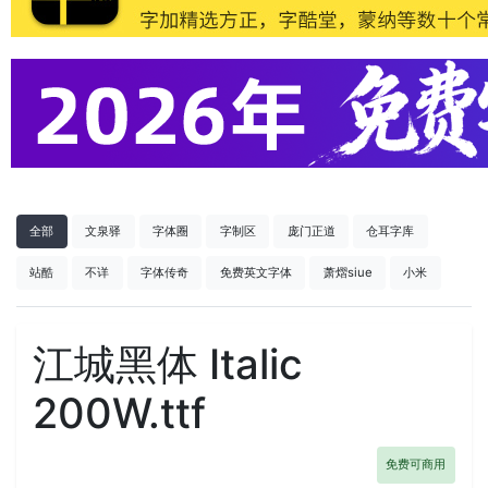
全部
文泉驿
字体圈
字制区
庞门正道
仓耳字库
站酷
不详
字体传奇
免费英文字体
萧熠siue
小米
江城黑体 Italic
200W.ttf
免费可商用