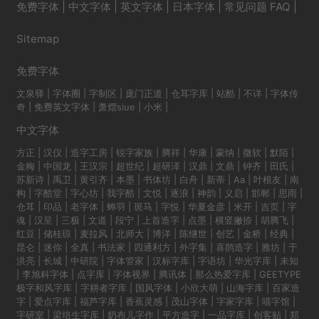
免费字体
|
中文字体
|
英文字体
|
日本字体
|
常见问题 FAQ
|
Sitemap
免费字体
文泉驿
|
字体圈
|
字制区
|
庞门正道
|
仓耳字库
|
站酷
|
不详
|
字体传
奇
|
免费英文字体
|
萧熠siue
|
小米
|
中文字体
方正
|
汉仪
|
造字工房
|
锐字家族
|
腾祥
|
华康
|
蒙纳
|
微软
|
默陌
|
金梅
|
中国龙
|
王汉宗
|
超世纪
|
超研泽
|
汉鼎
|
文鼎
|
钟齐
|
田氏
|
苏新诗
|
禹卫
|
黄引齐
|
本墨
|
书体坊
|
白舟
|
新蒂
|
Aa
|
叶根友
|
南
构
|
字酷堂
|
字心坊
|
我字酷
|
文悦
|
逐浪
|
神韵
|
义启
|
邯郸
|
思雨
|
仓耳
|
印品
|
老字体
|
蝉羽
|
斑马
|
字悦
|
华夏金彦
|
米开
|
吉页
|
字
魂
|
汉呈
|
三极
|
文道
|
段宁
|
上首造字
|
点墨
|
横竖撇捺
|
胡腾飞
|
红豆
|
储桂琼
|
麦拉风
|
北师大
|
博洋
|
陈继世
|
创艺
|
金桥
|
经典
|
昆仑
|
迷你
|
全真
|
书法家
|
四通利方
|
外字集
|
喜鹊造字
|
雅坊
|
于
洪亮
|
长城
|
中研院
|
字体管家
|
汉标字库
|
字语坊
|
华光字库
|
未知
|
李旭科字体
|
点字库
|
字体视界
|
腾讯体
|
那么热爱字库
|
GEETYPE
极字和风字库
|
字耕者字库
|
国风字体
|
小欣大萌
|
山海字库
|
百家造
字
|
爱点字库
|
福芦字库
|
香蕉灵感
|
茂山字体
|
字家字库
|
喵字馆
|
字研室
|
梁培生字库
|
奶布儿字作
|
平方造字
|
一品字库
|
创客贴
|
郑