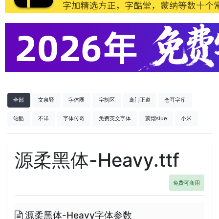
全部
文泉驿
字体圈
字制区
庞门正道
仓耳字库
站酷
不详
字体传奇
免费英文字体
萧熠siue
小米
源柔黑体-Heavy.ttf
免费可商用
源柔黑体-Heavy字体参数