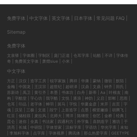
免费字体
|
中文字体
|
英文字体
|
日本字体
|
常见问题 FAQ
|
Sitemap
免费字体
文泉驿
|
字体圈
|
字制区
|
庞门正道
|
仓耳字库
|
站酷
|
不详
|
字体传
奇
|
免费英文字体
|
萧熠siue
|
小米
|
中文字体
方正
|
汉仪
|
造字工房
|
锐字家族
|
腾祥
|
华康
|
蒙纳
|
微软
|
默陌
|
金梅
|
中国龙
|
王汉宗
|
超世纪
|
超研泽
|
汉鼎
|
文鼎
|
钟齐
|
田氏
|
苏新诗
|
禹卫
|
黄引齐
|
本墨
|
书体坊
|
白舟
|
新蒂
|
Aa
|
叶根友
|
南
构
|
字酷堂
|
字心坊
|
我字酷
|
文悦
|
逐浪
|
神韵
|
义启
|
邯郸
|
思雨
|
仓耳
|
印品
|
老字体
|
蝉羽
|
斑马
|
字悦
|
华夏金彦
|
米开
|
吉页
|
字
魂
|
汉呈
|
三极
|
文道
|
段宁
|
上首造字
|
点墨
|
横竖撇捺
|
胡腾飞
|
红豆
|
储桂琼
|
麦拉风
|
北师大
|
博洋
|
陈继世
|
创艺
|
金桥
|
经典
|
昆仑
|
迷你
|
全真
|
书法家
|
四通利方
|
外字集
|
喜鹊造字
|
雅坊
|
于
洪亮
|
长城
|
中研院
|
字体管家
|
汉标字库
|
字语坊
|
华光字库
|
未知
|
李旭科字体
|
点字库
|
字体视界
|
腾讯体
|
那么热爱字库
|
GEETYPE