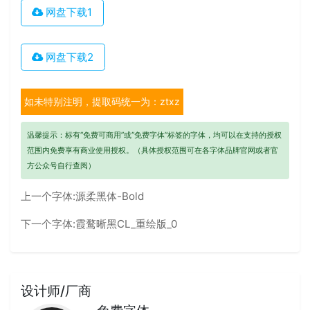
网盘下载1
网盘下载2
如未特别注明，提取码统一为：ztxz
温馨提示：标有“免费可商用”或“免费字体”标签的字体，均可以在支持的授权
范围内免费享有商业使用授权。（具体授权范围可在各字体品牌官网或者官
方公众号自行查阅）
上一个字体:
源柔黑体-Bold
下一个字体:
霞鹜晰黑CL_重绘版_0
设计师/厂商