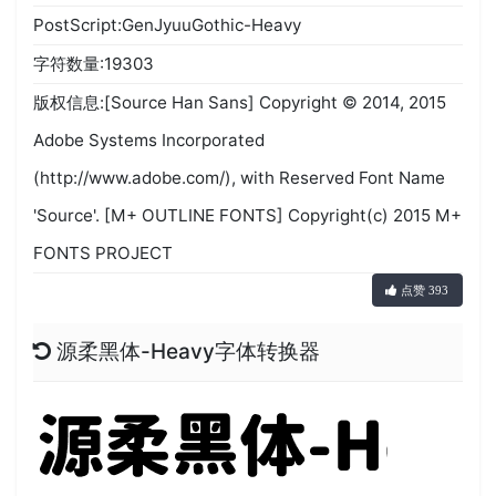
PostScript:GenJyuuGothic-Heavy
字符数量:19303
版权信息:[Source Han Sans] Copyright © 2014, 2015
Adobe Systems Incorporated
(http://www.adobe.com/), with Reserved Font Name
'Source'. [M+ OUTLINE FONTS] Copyright(c) 2015 M+
FONTS PROJECT
点赞 393
源柔黑体-Heavy字体转换器