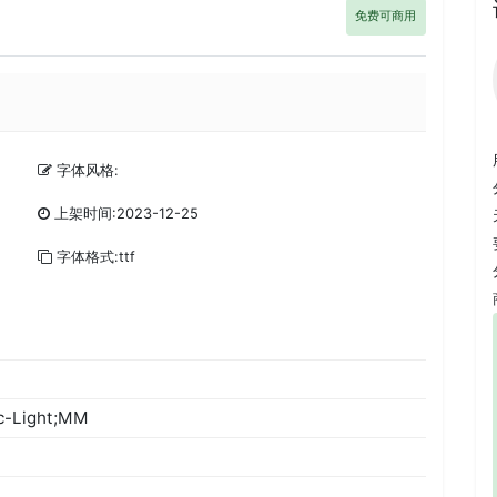
免费可商用
字体风格:
上架时间:2023-12-25
字体格式:ttf
c-Light;MM