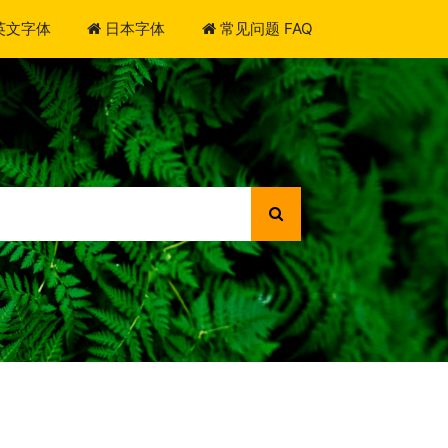
英文字体
日本字体
常见问题 FAQ