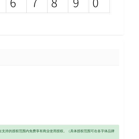
以在支持的授权范围内免费享有商业使用授权。（具体授权范围可在各字体品牌