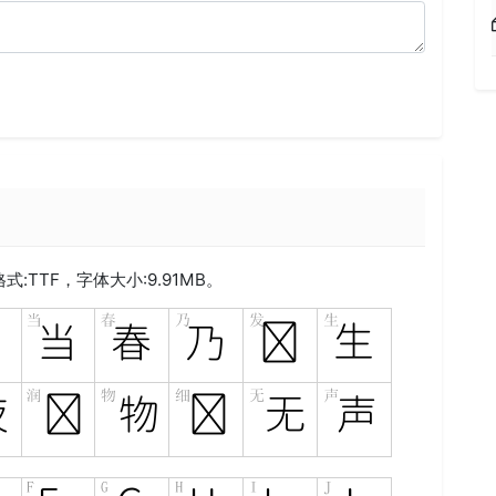
式:
TTF
，字体大小:9.91MB。