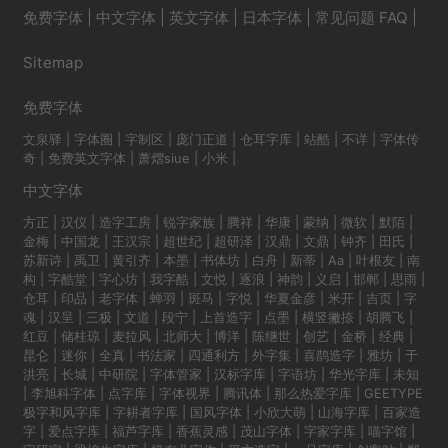
免费字体
|
中文字体
|
英文字体
|
日本字体
|
常见问题 FAQ
|
Sitemap
免费字体
文泉驿
|
字体圈
|
字制区
|
庞门正道
|
仓耳字库
|
站酷
|
不详
|
字体传
奇
|
免费英文字体
|
萧熠siue
|
小米
|
中文字体
方正
|
汉仪
|
造字工房
|
锐字家族
|
腾祥
|
华康
|
蒙纳
|
微软
|
默陌
|
金梅
|
中国龙
|
王汉宗
|
超世纪
|
超研泽
|
汉鼎
|
文鼎
|
钟齐
|
田氏
|
苏新诗
|
禹卫
|
黄引齐
|
本墨
|
书体坊
|
白舟
|
新蒂
|
Aa
|
叶根友
|
南
构
|
字酷堂
|
字心坊
|
我字酷
|
文悦
|
逐浪
|
神韵
|
义启
|
邯郸
|
思雨
|
仓耳
|
印品
|
老字体
|
蝉羽
|
斑马
|
字悦
|
华夏金彦
|
米开
|
吉页
|
字
魂
|
汉呈
|
三极
|
文道
|
段宁
|
上首造字
|
点墨
|
横竖撇捺
|
胡腾飞
|
红豆
|
储桂琼
|
麦拉风
|
北师大
|
博洋
|
陈继世
|
创艺
|
金桥
|
经典
|
昆仑
|
迷你
|
全真
|
书法家
|
四通利方
|
外字集
|
喜鹊造字
|
雅坊
|
于
洪亮
|
长城
|
中研院
|
字体管家
|
汉标字库
|
字语坊
|
华光字库
|
未知
|
李旭科字体
|
点字库
|
字体视界
|
腾讯体
|
那么热爱字库
|
GEETYPE
极字和风字库
|
字耕者字库
|
国风字体
|
小欣大萌
|
山海字库
|
百家造
字
|
爱点字库
|
福芦字库
|
香蕉灵感
|
茂山字体
|
字家字库
|
喵字馆
|