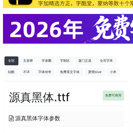
全部
文泉驿
字体圈
字制区
庞门正道
仓耳字库
站酷
不详
字体传奇
免费英文字体
萧熠siue
小米
源真黑体.ttf
免费可商用
源真黑体字体参数