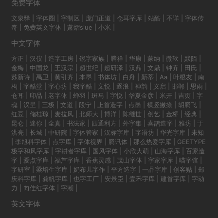
免费字体
文泉驿
|
字体圈
|
字制区
|
庞门正道
|
仓耳字库
|
站酷
|
不详
|
字体传
奇
|
免费英文字体
|
萧熠siue
|
小米
|
中文字体
方正
|
汉仪
|
造字工房
|
锐字家族
|
腾祥
|
华康
|
蒙纳
|
微软
|
默陌
|
金梅
|
中国龙
|
王汉宗
|
超世纪
|
超研泽
|
汉鼎
|
文鼎
|
钟齐
|
田氏
|
苏新诗
|
禹卫
|
黄引齐
|
本墨
|
书体坊
|
白舟
|
新蒂
|
Aa
|
叶根友
|
南
构
|
字酷堂
|
字心坊
|
我字酷
|
文悦
|
逐浪
|
神韵
|
义启
|
邯郸
|
思雨
|
仓耳
|
印品
|
老字体
|
蝉羽
|
斑马
|
字悦
|
华夏金彦
|
米开
|
吉页
|
字
魂
|
汉呈
|
三极
|
文道
|
段宁
|
上首造字
|
点墨
|
横竖撇捺
|
胡腾飞
|
红豆
|
储桂琼
|
麦拉风
|
北师大
|
博洋
|
陈继世
|
创艺
|
金桥
|
经典
|
昆仑
|
迷你
|
全真
|
书法家
|
四通利方
|
外字集
|
喜鹊造字
|
雅坊
|
于
洪亮
|
长城
|
中研院
|
字体管家
|
汉标字库
|
字语坊
|
华光字库
|
未知
|
李旭科字体
|
点字库
|
字体视界
|
腾讯体
|
那么热爱字库
|
GEETYPE
极字和风字库
|
字耕者字库
|
国风字体
|
小欣大萌
|
山海字库
|
百家造
字
|
爱点字库
|
福芦字库
|
香蕉灵感
|
茂山字体
|
字家字库
|
喵字馆
|
字研室
|
梁培生字库
|
奶布儿字作
|
平方造字
|
一品字库
|
创客贴
|
郑
庆科字库
|
龚帆字库
|
也字工厂
|
安景臣
|
壹禾字库
|
建首字库
|
字动
力
|
向佳红字体
|
字潮
|
英文字体