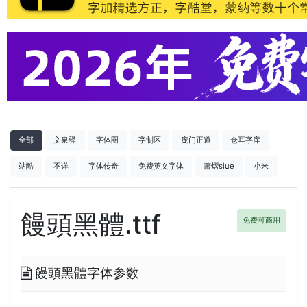
全部
文泉驿
字体圈
字制区
庞门正道
仓耳字库
站酷
不详
字体传奇
免费英文字体
萧熠siue
小米
饅頭黑體.ttf
免费可商用
饅頭黑體字体参数