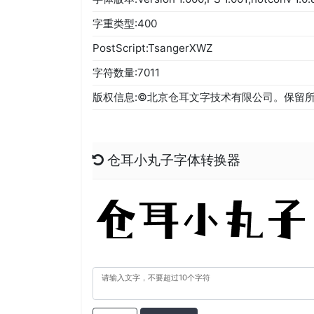
字重类型:400
PostScript:TsangerXWZ
字符数量:7011
版权信息:©北京仓耳文字技术有限公司。保留
仓耳小丸子字体转换器