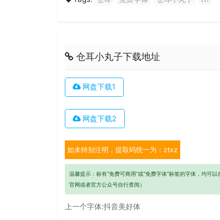
仓耳小丸子下载地址
网盘下载1
网盘下载2
如未特别注明，提取码统一为：ztxz
温馨提示：标有“免费可商用”或“免费字体”标签的字体，均可
官网或者官方公众号自行查阅）
上一个字体:
抖音美好体