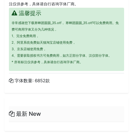
注仅供参考，具体请自行咨询字体厂商。
温馨提示
非常感谢您下载寒蝉团圆圆_35.otf， 寒蝉团圆圆_35.otf可以免费商用。免
费可商用字体又分为几种情况，
1、完全免费商用，
2、阿里系统免费如天猫淘宝店铺使用免费，
3、京东店铺使用免费，
4、需要获取授权书方可免费商用，如方正部分字体、汉仪部分字体。
* 所有标注仅供参考，具体请自行咨询字体厂商。
字体数量: 6852款
最新 New