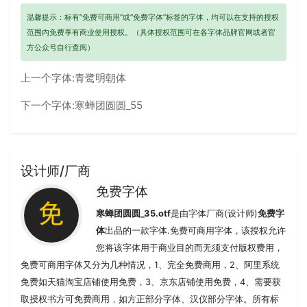
温馨提示：标有“免费可商用”或“免费字体”标签的字体，均可以在支持的授权
范围内免费享有商业使用授权。（具体授权范围可在各字体品牌官网或者官
方公众号自行查阅）
上一个字体:
青鹭明朝体
下一个字体:
寒蝉团圆圆_55
设计师/厂商
免费字体
寒蝉团圆圆_35.otf
是由字体厂商(设计师)
免费字
体
出品的一款字体.免费可商用字体，该授权允许
您将该字体用于商业目的而无须支付版权费用，
免费可商用字体又分为几种情况，1、完全免费商用，2、阿里系统
免费如天猫淘宝店铺使用免费，3、京东店铺使用免费，4、需要获
取授权书方可免费商用，如方正部分字体、汉仪部分字体。所有标