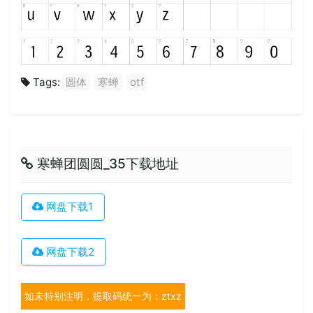
Tags:
圆体
寒蝉
otf
寒蝉团圆圆_35下载地址
网盘下载1
网盘下载2
如未特别注明，提取码统一为：ztxz