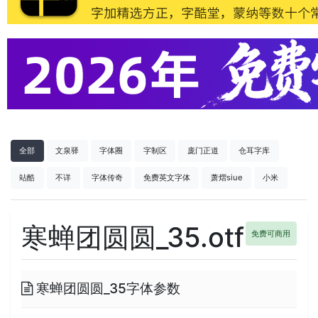
全部
文泉驿
字体圈
字制区
庞门正道
仓耳字库
站酷
不详
字体传奇
免费英文字体
萧熠siue
小米
寒蝉团圆圆_35.otf
免费可商用
寒蝉团圆圆_35字体参数