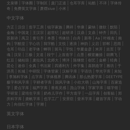
文泉驿
|
字体圈
|
字制区
|
庞门正道
|
仓耳字库
|
站酷
|
不详
|
字体传
奇
|
免费英文字体
|
萧熠siue
|
小米
|
中文字体
方正
|
汉仪
|
造字工房
|
锐字家族
|
腾祥
|
华康
|
蒙纳
|
微软
|
默陌
|
金梅
|
中国龙
|
王汉宗
|
超世纪
|
超研泽
|
汉鼎
|
文鼎
|
钟齐
|
田氏
|
苏新诗
|
禹卫
|
黄引齐
|
本墨
|
书体坊
|
白舟
|
新蒂
|
Aa
|
叶根友
|
南
构
|
字酷堂
|
字心坊
|
我字酷
|
文悦
|
逐浪
|
神韵
|
义启
|
邯郸
|
思雨
|
仓耳
|
印品
|
老字体
|
蝉羽
|
斑马
|
字悦
|
华夏金彦
|
米开
|
吉页
|
字
魂
|
汉呈
|
三极
|
文道
|
段宁
|
上首造字
|
点墨
|
横竖撇捺
|
胡腾飞
|
红豆
|
储桂琼
|
麦拉风
|
北师大
|
博洋
|
陈继世
|
创艺
|
金桥
|
经典
|
昆仑
|
迷你
|
全真
|
书法家
|
四通利方
|
外字集
|
喜鹊造字
|
雅坊
|
于
洪亮
|
长城
|
中研院
|
字体管家
|
汉标字库
|
字语坊
|
华光字库
|
未知
|
李旭科字体
|
点字库
|
字体视界
|
腾讯体
|
那么热爱字库
|
GEETYPE
极字和风字库
|
字耕者字库
|
国风字体
|
小欣大萌
|
山海字库
|
百家造
字
|
爱点字库
|
福芦字库
|
香蕉灵感
|
茂山字体
|
字家字库
|
喵字馆
|
字研室
|
梁培生字库
|
奶布儿字作
|
平方造字
|
一品字库
|
创客贴
|
郑
庆科字库
|
龚帆字库
|
也字工厂
|
安景臣
|
壹禾字库
|
建首字库
|
字动
力
|
向佳红字体
|
字潮
|
英文字体
日本字体