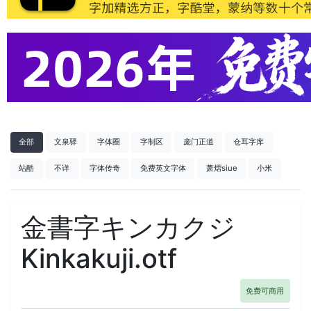
全部
文泉驿
字体圈
字制区
庞门正道
仓耳字库
站酷
不详
字体传奇
免费英文字体
萧熠siue
小米
金書字キンカクジ
Kinkakuji.otf
免费可商用