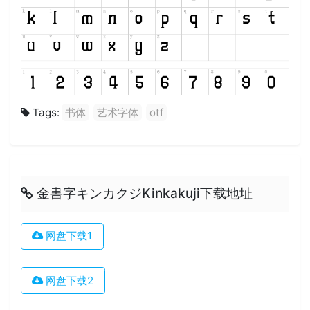
Tags:
书体
艺术字体
otf
金書字キンカクジKinkakuji下载地址
网盘下载1
网盘下载2