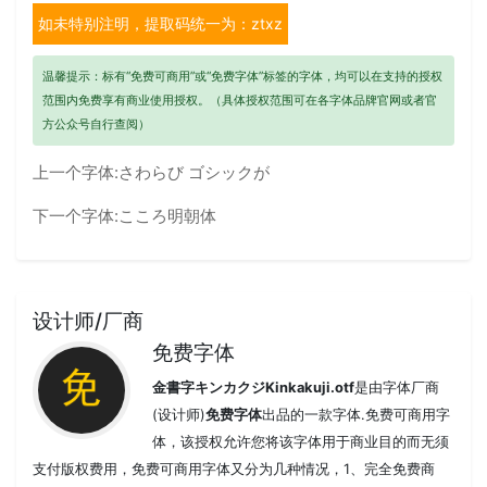
如未特别注明，提取码统一为：ztxz
温馨提示：标有“免费可商用”或“免费字体”标签的字体，均可以在支持的授权
范围内免费享有商业使用授权。（具体授权范围可在各字体品牌官网或者官
方公众号自行查阅）
上一个字体:
さわらび ゴシックが
下一个字体:
こころ明朝体
设计师/厂商
免费字体
金書字キンカクジKinkakuji.otf
是由字体厂商
(设计师)
免费字体
出品的一款字体.免费可商用字
体，该授权允许您将该字体用于商业目的而无须
支付版权费用，免费可商用字体又分为几种情况，1、完全免费商