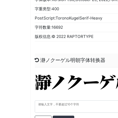
字重类型:400
PostScript:ToronoKugelSerif-Heavy
字符数量:16692
版权信息:© 2022 RAPTORTYPE
瀞ノクーゲル明朝字体转换器