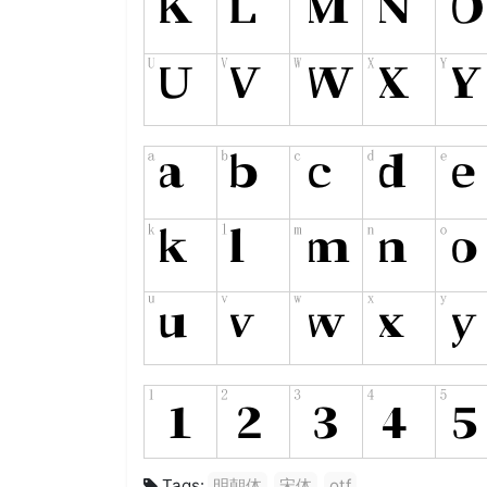
Tags:
明朝体
宋体
otf