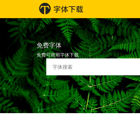
免费字体
免费可商用字体下载