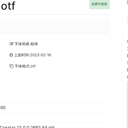
tf
免费可商用
字体风格:粗体
上架时间:2023-02-16
字体格式:otf
.00
reator 13.0.0.2683 64-bit