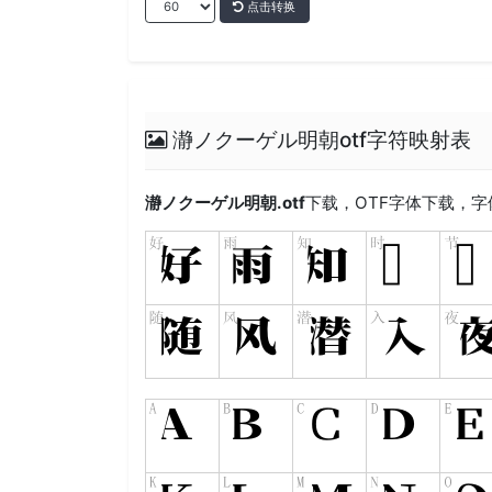
点击转换
瀞ノクーゲル明朝otf字符映射表
瀞ノクーゲル明朝.otf
下载，
OTF
字体下载，字