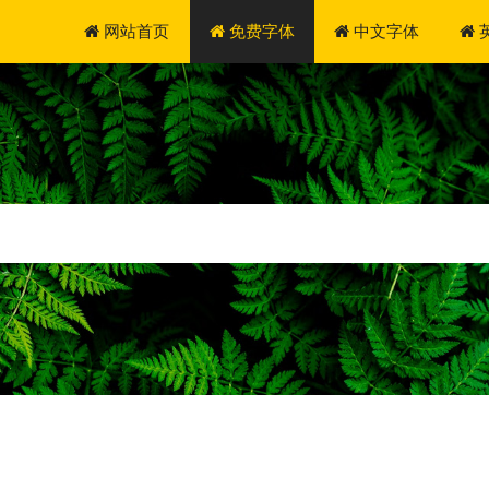
网站首页
免费字体
中文字体