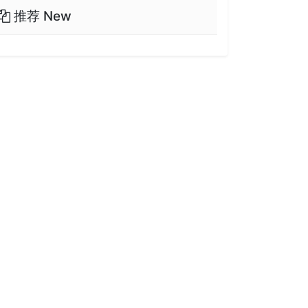
推荐 New