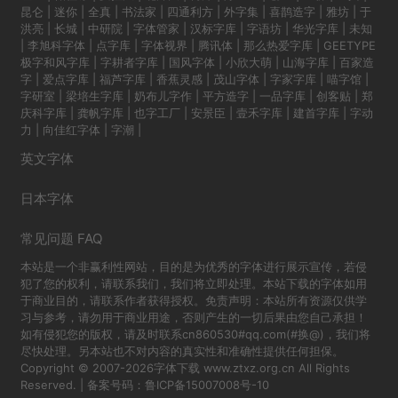
昆仑
|
迷你
|
全真
|
书法家
|
四通利方
|
外字集
|
喜鹊造字
|
雅坊
|
于
洪亮
|
长城
|
中研院
|
字体管家
|
汉标字库
|
字语坊
|
华光字库
|
未知
|
李旭科字体
|
点字库
|
字体视界
|
腾讯体
|
那么热爱字库
|
GEETYPE
极字和风字库
|
字耕者字库
|
国风字体
|
小欣大萌
|
山海字库
|
百家造
字
|
爱点字库
|
福芦字库
|
香蕉灵感
|
茂山字体
|
字家字库
|
喵字馆
|
字研室
|
梁培生字库
|
奶布儿字作
|
平方造字
|
一品字库
|
创客贴
|
郑
庆科字库
|
龚帆字库
|
也字工厂
|
安景臣
|
壹禾字库
|
建首字库
|
字动
力
|
向佳红字体
|
字潮
|
英文字体
日本字体
常见问题 FAQ
本站是一个非赢利性网站，目的是为优秀的字体进行展示宣传，若侵
犯了您的权利，请联系我们，我们将立即处理。本站下载的字体如用
于商业目的，请联系作者获得授权。免责声明：本站所有资源仅供学
习与参考，请勿用于商业用途，否则产生的一切后果由您自己承担！
如有侵犯您的版权，请及时联系cn860530#qq.com(#换@)，我们将
尽快处理。另本站也不对内容的真实性和准确性提供任何担保。
Copyright © 2007-2026字体下载 www.ztxz.org.cn All Rights
Reserved. | 备案号码：
鲁ICP备15007008号-10