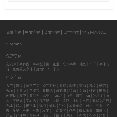
免费字体
|
中文字体
|
英文字体
|
日本字体
|
常见问题 FAQ
|
Sitemap
免费字体
文泉驿
|
字体圈
|
字制区
|
庞门正道
|
仓耳字库
|
站酷
|
不详
|
字体传
奇
|
免费英文字体
|
萧熠siue
|
小米
|
中文字体
方正
|
汉仪
|
造字工房
|
锐字家族
|
腾祥
|
华康
|
蒙纳
|
微软
|
默陌
|
金梅
|
中国龙
|
王汉宗
|
超世纪
|
超研泽
|
汉鼎
|
文鼎
|
钟齐
|
田氏
|
苏新诗
|
禹卫
|
黄引齐
|
本墨
|
书体坊
|
白舟
|
新蒂
|
Aa
|
叶根友
|
南
构
|
字酷堂
|
字心坊
|
我字酷
|
文悦
|
逐浪
|
神韵
|
义启
|
邯郸
|
思雨
|
仓耳
|
印品
|
老字体
|
蝉羽
|
斑马
|
字悦
|
华夏金彦
|
米开
|
吉页
|
字
魂
|
汉呈
|
三极
|
文道
|
段宁
|
上首造字
|
点墨
|
横竖撇捺
|
胡腾飞
|
红豆
|
储桂琼
|
麦拉风
|
北师大
|
博洋
|
陈继世
|
创艺
|
金桥
|
经典
|