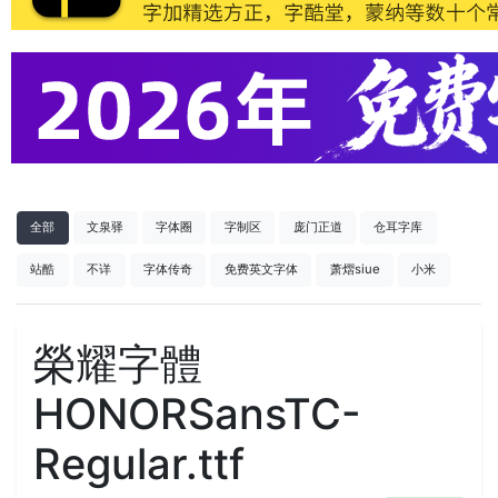
全部
文泉驿
字体圈
字制区
庞门正道
仓耳字库
站酷
不详
字体传奇
免费英文字体
萧熠siue
小米
榮耀字體
HONORSansTC-
Regular.ttf