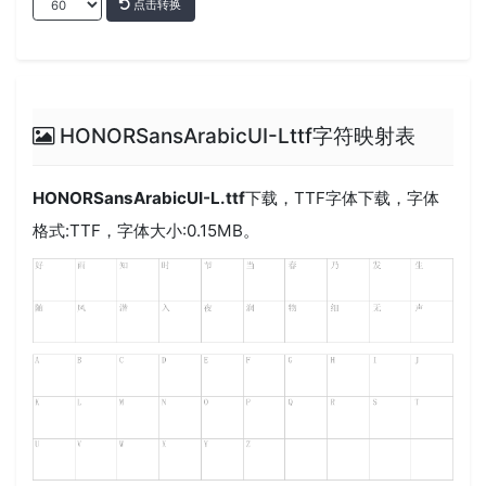
点击转换
HONORSansArabicUI-Lttf字符映射表
HONORSansArabicUI-L.ttf
下载，
TTF
字体下载，字体
格式:
TTF
，字体大小:0.15MB。