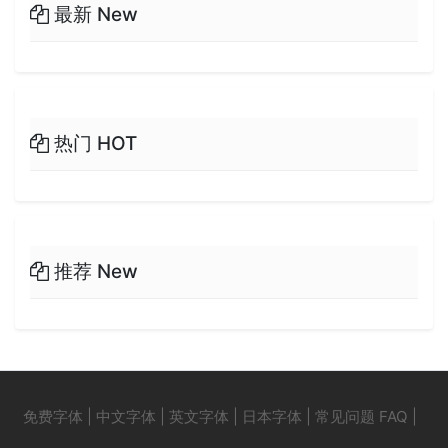
最新 New
热门 HOT
推荐 New
免费字体
|
中文字体
|
英文字体
|
日本字体
|
常见问题 FAQ
|