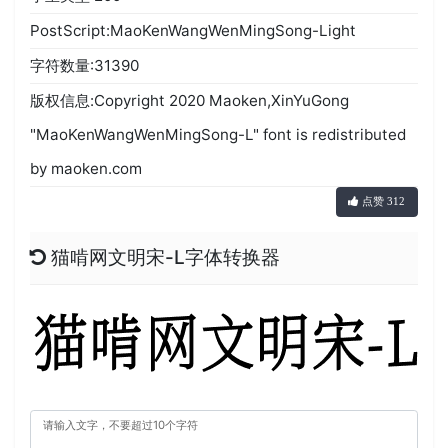
PostScript:MaoKenWangWenMingSong-Light
字符数量:31390
版权信息:Copyright 2020 Maoken,XinYuGong
"MaoKenWangWenMingSong-L" font is redistributed
by maoken.com
点赞 312
猫啃网文明宋-L字体转换器