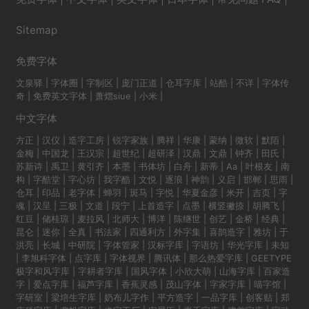
Sitemap
免费字体
文泉驿
|
字体圈
|
字制区
|
庞门正道
|
仓耳字库
|
站酷
|
不详
|
字体传
奇
|
免费英文字体
|
萧熠siue
|
小米
|
中文字体
方正
|
汉仪
|
造字工房
|
锐字家族
|
腾祥
|
华康
|
蒙纳
|
微软
|
默陌
|
金梅
|
中国龙
|
王汉宗
|
超世纪
|
超研泽
|
汉鼎
|
文鼎
|
钟齐
|
田氏
|
苏新诗
|
禹卫
|
黄引齐
|
本墨
|
书体坊
|
白舟
|
新蒂
|
Aa
|
叶根友
|
南
构
|
字酷堂
|
字心坊
|
我字酷
|
文悦
|
逐浪
|
神韵
|
义启
|
邯郸
|
思雨
|
仓耳
|
印品
|
老字体
|
蝉羽
|
斑马
|
字悦
|
华夏金彦
|
米开
|
吉页
|
字
魂
|
汉呈
|
三极
|
文道
|
段宁
|
上首造字
|
点墨
|
横竖撇捺
|
胡腾飞
|
红豆
|
储桂琼
|
麦拉风
|
北师大
|
博洋
|
陈继世
|
创艺
|
金桥
|
经典
|
昆仑
|
迷你
|
全真
|
书法家
|
四通利方
|
外字集
|
喜鹊造字
|
雅坊
|
于
洪亮
|
长城
|
中研院
|
字体管家
|
汉标字库
|
字语坊
|
华光字库
|
未知
|
李旭科字体
|
点字库
|
字体视界
|
腾讯体
|
那么热爱字库
|
GEETYPE
极字和风字库
|
字耕者字库
|
国风字体
|
小欣大萌
|
山海字库
|
百家造
字
|
爱点字库
|
福芦字库
|
香蕉灵感
|
茂山字体
|
字家字库
|
喵字馆
|
字研室
|
梁培生字库
|
奶布儿字作
|
平方造字
|
一品字库
|
创客贴
|
郑