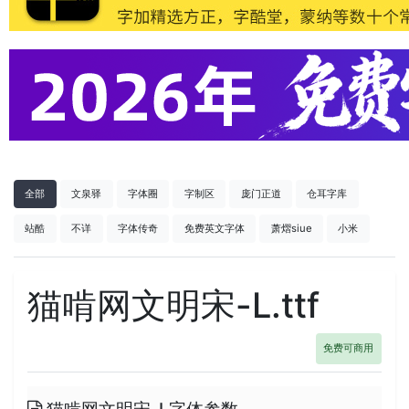
全部
文泉驿
字体圈
字制区
庞门正道
仓耳字库
站酷
不详
字体传奇
免费英文字体
萧熠siue
小米
猫啃网文明宋-L.ttf
免费可商用