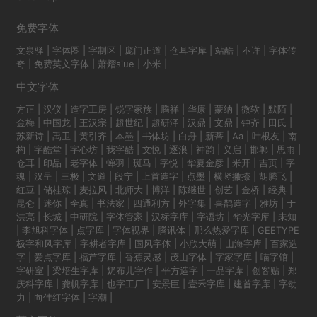
免费字体
文泉驿
|
字体圈
|
字制区
|
庞门正道
|
仓耳字库
|
站酷
|
不详
|
字体传
奇
|
免费英文字体
|
萧熠siue
|
小米
|
中文字体
方正
|
汉仪
|
造字工房
|
锐字家族
|
腾祥
|
华康
|
蒙纳
|
微软
|
默陌
|
金梅
|
中国龙
|
王汉宗
|
超世纪
|
超研泽
|
汉鼎
|
文鼎
|
钟齐
|
田氏
|
苏新诗
|
禹卫
|
黄引齐
|
本墨
|
书体坊
|
白舟
|
新蒂
|
Aa
|
叶根友
|
南
构
|
字酷堂
|
字心坊
|
我字酷
|
文悦
|
逐浪
|
神韵
|
义启
|
邯郸
|
思雨
|
仓耳
|
印品
|
老字体
|
蝉羽
|
斑马
|
字悦
|
华夏金彦
|
米开
|
吉页
|
字
魂
|
汉呈
|
三极
|
文道
|
段宁
|
上首造字
|
点墨
|
横竖撇捺
|
胡腾飞
|
红豆
|
储桂琼
|
麦拉风
|
北师大
|
博洋
|
陈继世
|
创艺
|
金桥
|
经典
|
昆仑
|
迷你
|
全真
|
书法家
|
四通利方
|
外字集
|
喜鹊造字
|
雅坊
|
于
洪亮
|
长城
|
中研院
|
字体管家
|
汉标字库
|
字语坊
|
华光字库
|
未知
|
李旭科字体
|
点字库
|
字体视界
|
腾讯体
|
那么热爱字库
|
GEETYPE
极字和风字库
|
字耕者字库
|
国风字体
|
小欣大萌
|
山海字库
|
百家造
字
|
爱点字库
|
福芦字库
|
香蕉灵感
|
茂山字体
|
字家字库
|
喵字馆
|
字研室
|
梁培生字库
|
奶布儿字作
|
平方造字
|
一品字库
|
创客贴
|
郑
庆科字库
|
龚帆字库
|
也字工厂
|
安景臣
|
壹禾字库
|
建首字库
|
字动
力
|
向佳红字体
|
字潮
|