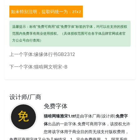
如未特别注明，提取码统一为：ztxz
温馨提示：标有“免费可商用”或“免费字体”标签的字体，均可以在支持的授权
范围内免费享有商业使用授权。（具体授权范围可在各字体品牌官网或者官
方公众号自行查阅）
上一个字体:
缘缘体行书GB2312
下一个字体:
猫啃网文明宋-B
设计师/厂商
免费字体
猫啃网臻雅宋1.ttf
是由字体厂商(设计师)
免费字
体
出品的一款字体.免费可商用字体，该授权允许
您将该字体用于商业目的而无须支付版权费用，
免费可商用字体又分为几种情况，1、完全免费商用，2、阿里系统