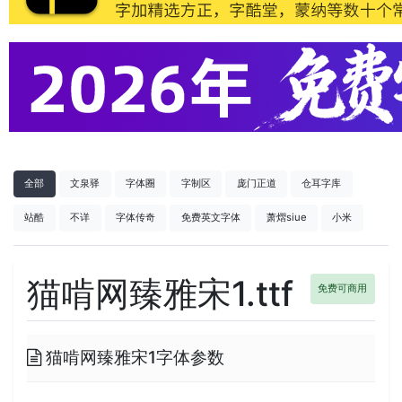
全部
文泉驿
字体圈
字制区
庞门正道
仓耳字库
站酷
不详
字体传奇
免费英文字体
萧熠siue
小米
猫啃网臻雅宋1.ttf
免费可商用
猫啃网臻雅宋1字体参数