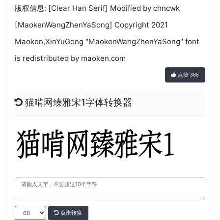
版权信息: [Clear Han Serif] Modified by chncwk
[MaokenWangZhenYaSong] Copyright 2021
Maoken,XinYuGong "MaokenWangZhenYaSong" font
is redistributed by maoken.com
点赞 366
猫啃网臻雅宋1字体转换器
点击转换