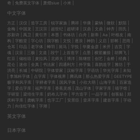
奇
|
免费英文字体
|
萧熠siue
|
小米
|
中文字体
方正
|
汉仪
|
造字工房
|
锐字家族
|
腾祥
|
华康
|
蒙纳
|
微软
|
默陌
|
金梅
|
中国龙
|
王汉宗
|
超世纪
|
超研泽
|
汉鼎
|
文鼎
|
钟齐
|
田氏
|
苏新诗
|
禹卫
|
黄引齐
|
本墨
|
书体坊
|
白舟
|
新蒂
|
Aa
|
叶根友
|
南
构
|
字酷堂
|
字心坊
|
我字酷
|
文悦
|
逐浪
|
神韵
|
义启
|
邯郸
|
思雨
|
仓耳
|
印品
|
老字体
|
蝉羽
|
斑马
|
字悦
|
华夏金彦
|
米开
|
吉页
|
字
魂
|
汉呈
|
三极
|
文道
|
段宁
|
上首造字
|
点墨
|
横竖撇捺
|
胡腾飞
|
红豆
|
储桂琼
|
麦拉风
|
北师大
|
博洋
|
陈继世
|
创艺
|
金桥
|
经典
|
昆仑
|
迷你
|
全真
|
书法家
|
四通利方
|
外字集
|
喜鹊造字
|
雅坊
|
于
洪亮
|
长城
|
中研院
|
字体管家
|
汉标字库
|
字语坊
|
华光字库
|
未知
|
李旭科字体
|
点字库
|
字体视界
|
腾讯体
|
那么热爱字库
|
GEETYPE
极字和风字库
|
字耕者字库
|
国风字体
|
小欣大萌
|
山海字库
|
百家造
字
|
爱点字库
|
福芦字库
|
香蕉灵感
|
茂山字体
|
字家字库
|
喵字馆
|
字研室
|
梁培生字库
|
奶布儿字作
|
平方造字
|
一品字库
|
创客贴
|
郑
庆科字库
|
龚帆字库
|
也字工厂
|
安景臣
|
壹禾字库
|
建首字库
|
字动
力
|
向佳红字体
|
字潮
|
英文字体
日本字体