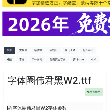
全部
文泉驿
字体圈
字制区
庞门正道
仓耳字库
站酷
不详
字体传奇
免费英文字体
萧熠siue
小米
字体圈伟君黑W2.ttf
免费可商用
字体圈伟君黑W2字体参数