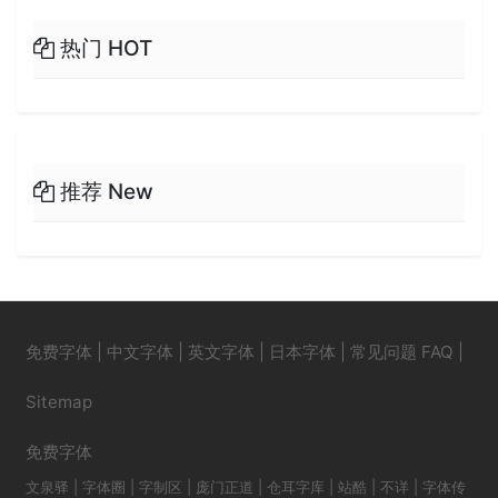
热门 HOT
推荐 New
免费字体
|
中文字体
|
英文字体
|
日本字体
|
常见问题 FAQ
|
Sitemap
免费字体
文泉驿
|
字体圈
|
字制区
|
庞门正道
|
仓耳字库
|
站酷
|
不详
|
字体传