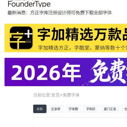
当前位置:
首页
>
免费字体
全部
文泉驿
字体圈
字制区
庞门正道