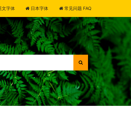
英文字体
日本字体
常见问题 FAQ