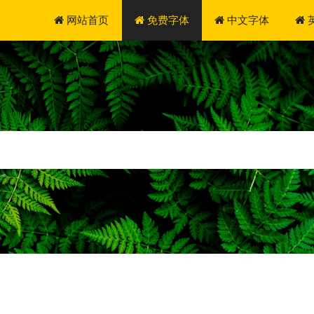
网站首页
免费字体
中文字体