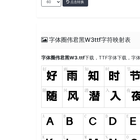
点击转换
字体圈伟君黑W3ttf字符映射表
字体圈伟君黑W3.ttf
下载，
TTF
字体下载，字体