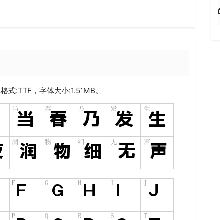
格式:
TTF
，字体大小:1.51MB。