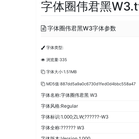
字体圈伟君黑W3.tt
字体圈伟君黑W3字体参数
字体类型:
浏览量:335
字体大小:1.51MB
MD5值:887dd5a9a0c6730d1fed0d4bbc558a47
字体名称:字体圈伟君黑 W3
字体风格:Regular
字体标识:1.000;ZLW;??????-W3
字体全称:?????? W3
字体版本:Version 1.000