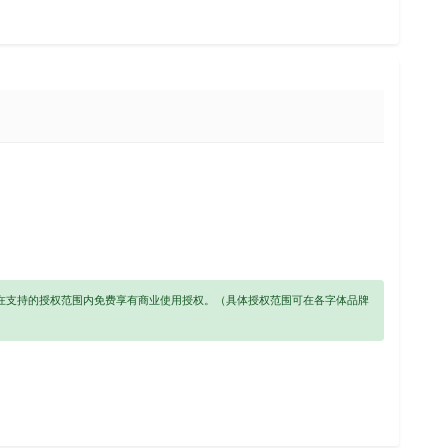
以在支持的授权范围内免费享有商业使用授权。（具体授权范围可在各字体品牌