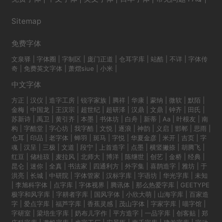
Sitemap
免费字体
文泉驿
|
字体圈
|
字制区
|
庞门正道
|
仓耳字库
|
站酷
|
不详
|
字体传
奇
|
免费英文字体
|
萧熠siue
|
小米
|
中文字体
方正
|
汉仪
|
造字工房
|
锐字家族
|
腾祥
|
华康
|
蒙纳
|
微软
|
默陌
|
金梅
|
中国龙
|
王汉宗
|
超世纪
|
超研泽
|
汉鼎
|
文鼎
|
钟齐
|
田氏
|
苏新诗
|
禹卫
|
黄引齐
|
本墨
|
书体坊
|
白舟
|
新蒂
|
Aa
|
叶根友
|
南
构
|
字酷堂
|
字心坊
|
我字酷
|
文悦
|
逐浪
|
神韵
|
义启
|
邯郸
|
思雨
|
仓耳
|
印品
|
老字体
|
蝉羽
|
斑马
|
字悦
|
华夏金彦
|
米开
|
吉页
|
字
魂
|
汉呈
|
三极
|
文道
|
段宁
|
上首造字
|
点墨
|
横竖撇捺
|
胡腾飞
|
红豆
|
储桂琼
|
麦拉风
|
北师大
|
博洋
|
陈继世
|
创艺
|
金桥
|
经典
|
昆仑
|
迷你
|
全真
|
书法家
|
四通利方
|
外字集
|
喜鹊造字
|
雅坊
|
于
洪亮
|
长城
|
中研院
|
字体管家
|
汉标字库
|
字语坊
|
华光字库
|
未知
|
李旭科字体
|
点字库
|
字体视界
|
腾讯体
|
那么热爱字库
|
GEETYPE
极字和风字库
|
字耕者字库
|
国风字体
|
小欣大萌
|
山海字库
|
百家造
字
|
爱点字库
|
福芦字库
|
香蕉灵感
|
茂山字体
|
字家字库
|
喵字馆
|
字研室
|
梁培生字库
|
奶布儿字作
|
平方造字
|
一品字库
|
创客贴
|
郑