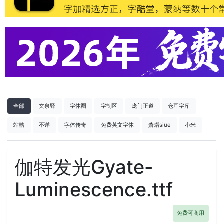
全部
文泉驿
字体圈
字制区
庞门正道
仓耳字库
站酷
不详
字体传奇
免费英文字体
萧熠siue
小米
伽特发光Gyate-
Luminescence.ttf
免费可商用