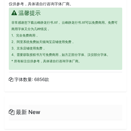
仅供参考，具体请自行咨询字体厂商。
温馨提示
非常感谢您下载云峰静龙行书.ttf， 云峰静龙行书.ttf可以免费商用。免费可
商用字体又分为几种情况，
1、完全免费商用，
2、阿里系统免费如天猫淘宝店铺使用免费，
3、京东店铺使用免费，
4、需要获取授权书方可免费商用，如方正部分字体、汉仪部分字体。
* 所有标注仅供参考，具体请自行咨询字体厂商。
字体数量: 6856款
最新 New