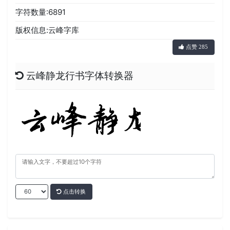
字符数量:6891
版权信息:云峰字库
点赞 285
云峰静龙行书字体转换器
点击转换