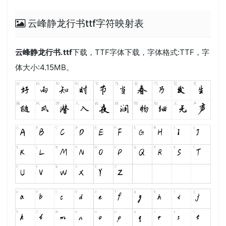
云峰静龙行书ttf字符映射表
云峰静龙行书.ttf
下载，
TTF
字体下载，字体格式:
TTF
，字
体大小:4.15MB。