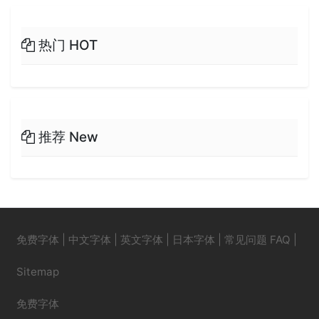
热门 HOT
推荐 New
免费字体
|
中文字体
|
英文字体
|
日本字体
|
常见问题 FAQ
|
Sitemap
免费字体