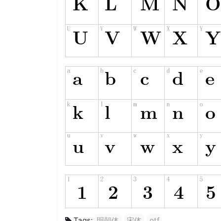
Tags:
明朝体
宋体
otf