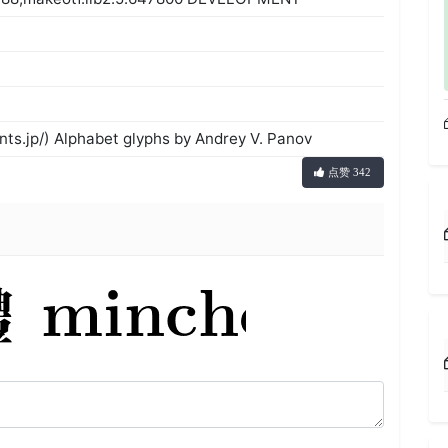
s.jp/) Alphabet glyphs by Andrey V. Panov
点赞 342