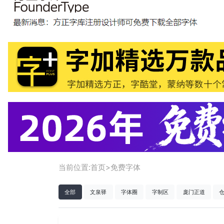
当前位置:
首页
>
免费字体
全部
文泉驿
字体圈
字制区
庞门正道