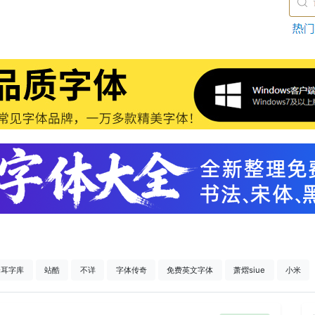
仓耳字库
站酷
不详
字体传奇
免费英文字体
萧熠siue
小米