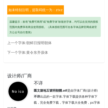
如未特别注明，提取码统一为：ztxz
温馨提示：标有“免费可商用”或“免费字体”标签的字体，均可以在支持的授权
范围内免费享有商业使用授权。（具体授权范围可在各字体品牌官网或者官
方公众号自行查阅）
上一个字体:
朝鲜日报明朝体
下一个字体:
黄令东齐伋体
设计师/厂商
不详
匯文築地五號明朝體.otf
是由字体厂商(设计师)
不详
出品的一款字体.字体下载提供各种字体下
载，完全免费下载，字体下载大全免费，ps字体