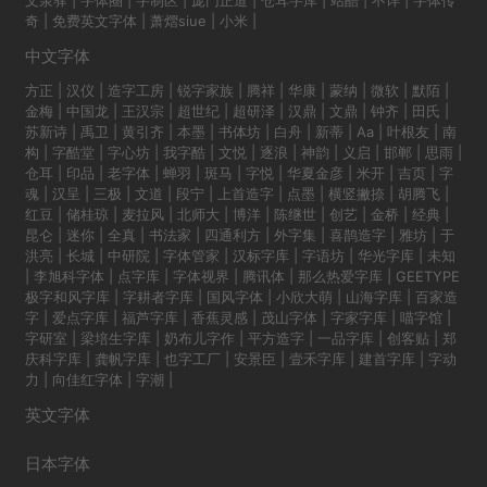
文泉驿
|
字体圈
|
字制区
|
庞门正道
|
仓耳字库
|
站酷
|
不详
|
字体传
奇
|
免费英文字体
|
萧熠siue
|
小米
|
中文字体
方正
|
汉仪
|
造字工房
|
锐字家族
|
腾祥
|
华康
|
蒙纳
|
微软
|
默陌
|
金梅
|
中国龙
|
王汉宗
|
超世纪
|
超研泽
|
汉鼎
|
文鼎
|
钟齐
|
田氏
|
苏新诗
|
禹卫
|
黄引齐
|
本墨
|
书体坊
|
白舟
|
新蒂
|
Aa
|
叶根友
|
南
构
|
字酷堂
|
字心坊
|
我字酷
|
文悦
|
逐浪
|
神韵
|
义启
|
邯郸
|
思雨
|
仓耳
|
印品
|
老字体
|
蝉羽
|
斑马
|
字悦
|
华夏金彦
|
米开
|
吉页
|
字
魂
|
汉呈
|
三极
|
文道
|
段宁
|
上首造字
|
点墨
|
横竖撇捺
|
胡腾飞
|
红豆
|
储桂琼
|
麦拉风
|
北师大
|
博洋
|
陈继世
|
创艺
|
金桥
|
经典
|
昆仑
|
迷你
|
全真
|
书法家
|
四通利方
|
外字集
|
喜鹊造字
|
雅坊
|
于
洪亮
|
长城
|
中研院
|
字体管家
|
汉标字库
|
字语坊
|
华光字库
|
未知
|
李旭科字体
|
点字库
|
字体视界
|
腾讯体
|
那么热爱字库
|
GEETYPE
极字和风字库
|
字耕者字库
|
国风字体
|
小欣大萌
|
山海字库
|
百家造
字
|
爱点字库
|
福芦字库
|
香蕉灵感
|
茂山字体
|
字家字库
|
喵字馆
|
字研室
|
梁培生字库
|
奶布儿字作
|
平方造字
|
一品字库
|
创客贴
|
郑
庆科字库
|
龚帆字库
|
也字工厂
|
安景臣
|
壹禾字库
|
建首字库
|
字动
力
|
向佳红字体
|
字潮
|
英文字体
日本字体