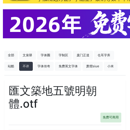
全部
文泉驿
字体圈
字制区
庞门正道
仓耳字库
站酷
不详
字体传奇
免费英文字体
萧熠siue
小米
匯文築地五號明朝
體.otf
免费可商用