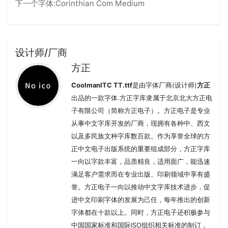
下一个字体:
Corinthian Com Medium
设计师/厂商
方正
CoolmanITC TT.ttf
是由字体厂商(设计师)
方正
出品的一款字体.方正字库隶属于北京北大方正电
子有限公司（简称方正电子）。方正电子是专业
从事中文字库开发的厂商，现拥有各种中、西文
以及多民族文种字库数百款。作为享誉全球的方
正中文电子出版系统的重要组成部分，方正字库
一向以字款丰富，品质精良，适用面广，能迅速
满足客户需求而在专业出版、印刷领域中享有盛
誉。方正电子一向以推动中文字库技术进步，促
进中文印刷字体的发展为己任，每年推出的创新
字体都在十款以上。同时，方正电子还积极参与
中国国家标准和国际ISO组织相关标准的制订，