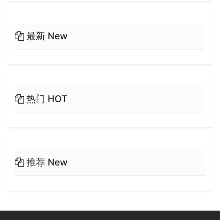
最新 New
热门 HOT
推荐 New