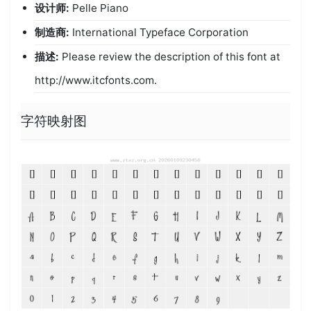
设计师:
Pelle Piano
制造商:
International Typeface Corporation
描述:
Please review the description of this font at
http://www.itcfonts.com.
字符映射图