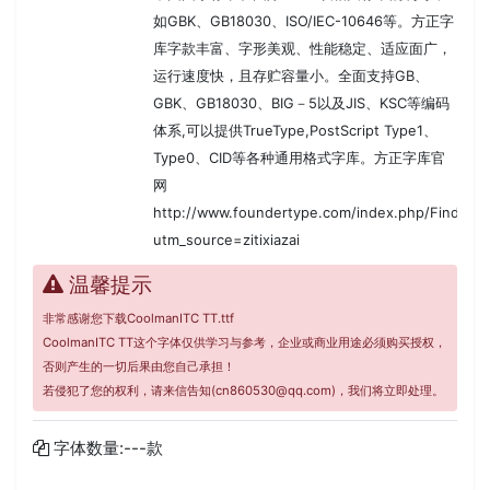
如GBK、GB18030、ISO/IEC-10646等。方正字
库字款丰富、字形美观、性能稳定、适应面广，
运行速度快，且存贮容量小。全面支持GB、
GBK、GB18030、BIG－5以及JIS、KSC等编码
体系,可以提供TrueType,PostScript Type1、
Type0、CID等各种通用格式字库。方正字库官
网
http://www.foundertype.com/index.php/FindFont
utm_source=zitixiazai
温馨提示
非常感谢您下载CoolmanITC TT.ttf
CoolmanITC TT这个字体仅供学习与参考，企业或商业用途必须购买授权，
否则产生的一切后果由您自己承担！
若侵犯了您的权利，请来信告知(cn860530@qq.com)，我们将立即处理。
字体数量:---款