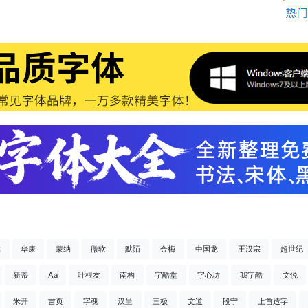
祥
华康
蒙纳
微软
默陌
金梅
中国龙
王汉宗
超世纪
新蒂
Aa
叶根友
南构
字酷堂
字心坊
我字酷
文悦
米开
吉页
字魂
汉呈
三极
文道
段宁
上首造字