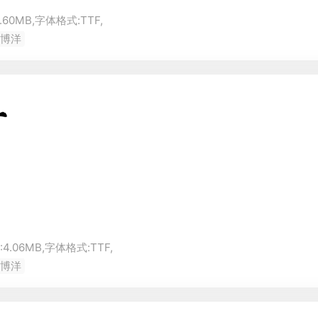
60MB,字体格式:
TTF
,
博洋
4.06MB,字体格式:
TTF
,
博洋