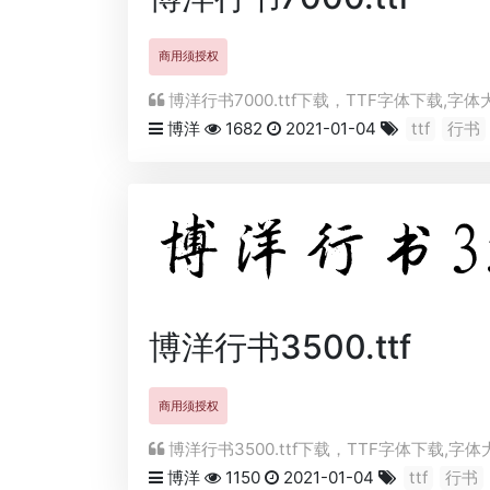
商用须授权
博洋行书7000.ttf下载，
TTF
字体下载,字体大
博洋
1682
2021-01-04
ttf
行书
博洋行书3500.ttf
商用须授权
博洋行书3500.ttf下载，
TTF
字体下载,字体大小
博洋
1150
2021-01-04
ttf
行书