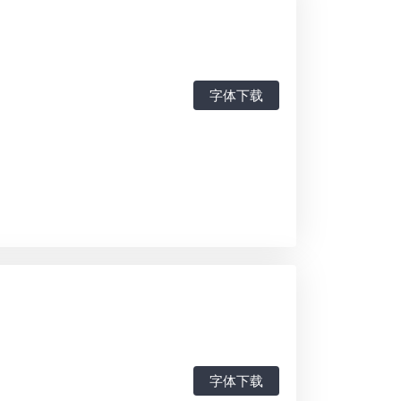
字体下载
字体下载