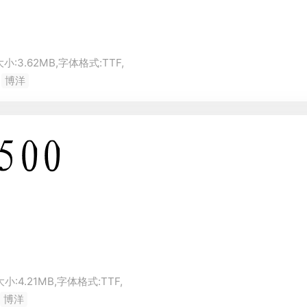
小:3.62MB,字体格式:
TTF
,
博洋
:4.21MB,字体格式:
TTF
,
博洋