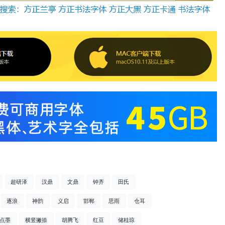
超研泽
汉鼎
文鼎
钟齐
田氏
逐浪
神韵
义启
邯郸
思雨
仓耳
点墨
横竖撇捺
胡腾飞
红豆
储桂琼